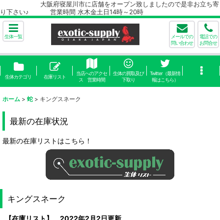
大阪府寝屋川市に店舗をオープン致しましたので是非お立ち寄
り下さい♪ 営業時間 水木金土日14時～20時
生体一覧
メールでの
電話での
問い合わせ
お問合せ
当店へのアクセ
生体の買取及び
Twitter（最新情
生体カテゴリ
在庫リスト
ス 営業時間
下取り
報はこちら）
ホーム
>
蛇
>
キングスネーク
最新の在庫状況
最新の在庫リストはこちら！
キングスネーク
【在庫リスト】 2022年2月2日更新