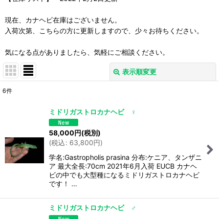
現在、カナヘビ在庫はございません。
入荷次第、こちらの方に更新しますので、少々お待ちください。
気になる点がありましたら、気軽にご相談ください。
表示順変更
閉じる
6
件
表示数
:
ミドリガストロカナヘビ ♀
並び順
:
58,000
円
(税別)
(
税込
:
63,800
円
)
絞り込む
学名:Gastropholis prasina 分布:ケニア、タンザニ
ア 最大全長:70cm 2021年6月入荷 EUCB カナヘ
ビの中でも大型種になるミドリガストロカナヘビ
です！ …
ミドリガストロカナヘビ ♂