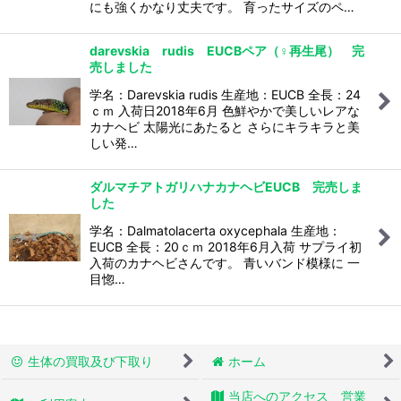
にも強くかなり丈夫です。 育ったサイズのペ…
darevskia rudis EUCBペア（♀再生尾） 完
売しました
学名：Darevskia rudis 生産地：EUCB 全長：24
ｃｍ 入荷日2018年6月 色鮮やかで美しいレアな
カナヘビ 太陽光にあたると さらにキラキラと美
しい発…
ダルマチアトガリハナカナヘビEUCB 完売しま
した
学名：Dalmatolacerta oxycephala 生産地：
EUCB 全長：20ｃｍ 2018年6月入荷 サプライ初
入荷のカナヘビさんです。 青いバンド模様に 一
目惚…
生体の買取及び下取り
ホーム
当店へのアクセス 営業