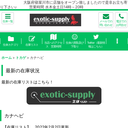
大阪府寝屋川市に店舗をオープン致しましたので是非お立ち寄
り下さい♪ 営業時間 水木金土日14時～20時
生体一覧
メールでの
電話での
問い合わせ
お問合せ
当店へのアクセ
生体の買取及び
Twitter（最新情
生体カテゴリ
在庫リスト
ス 営業時間
下取り
報はこちら）
ホーム
>
トカゲ
>
カナヘビ
最新の在庫状況
最新の在庫リストはこちら！
カナヘビ
【在庫リスト】 2022年2月2日更新