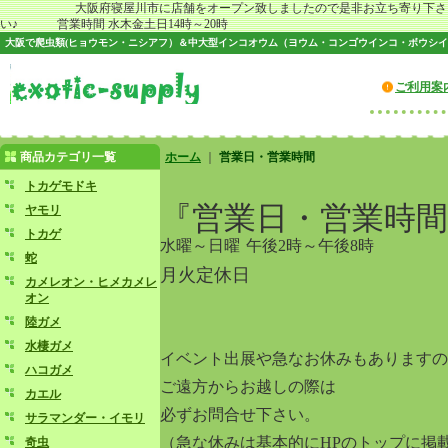
大阪府寝屋川市に店舗をオープン致しましたので是非お立ち寄り下さ
い♪ 営業時間 水木金土日14時～20時
大阪で爬虫類(ヒョウモン・ニシアフ）＆中大型インコオウム（ヨウム・コンゴウインコ・ボウシイ
ご利用案
商品カテゴリ一覧
ホーム
｜
営業日・営業時間
トカゲモドキ
『営業日・営業時間
ヤモリ
トカゲ
水曜～日曜
午後2時～午後8時
蛇
月火定休日
カメレオン・ヒメカメレ
オン
陸ガメ
水棲ガメ
イベント出展や急なお休みもありますの
ハコガメ
ご遠方からお越しの際は
カエル
必ずお問合せ下さい。
サラマンダー・イモリ
（急な休みは基本的にHPのトップに掲
奇虫