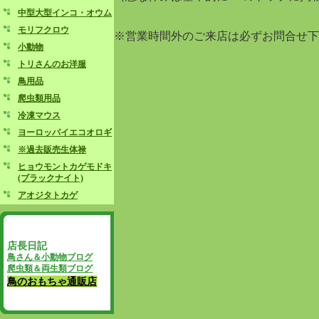
中型大型インコ・オウム
モリフクロウ
※営業時間外のご来店は必ずお問合せ下
小動物
トリさんのお洋服
鳥用品
爬虫類用品
冷凍マウス
ヨーロッパイエコオロギ
※過去販売生体禄
ヒョウモントカゲモドキ
(ブラックナイト)
アオジタトカゲ
店長日記
鳥さん＆小動物ブログ
爬虫類＆両生類ブログ
鳥のおもちゃ通販店