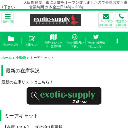
大阪府寝屋川市に店舗をオープン致しましたので是非お立ち寄
り下さい♪ 営業時間 水木金土日14時～20時
生体一覧
メールでの
電話での
問い合わせ
お問合せ
当店へのアクセ
生体の買取及び
Twitter（最新情
生体カテゴリ
在庫リスト
ス 営業時間
下取り
報はこちら）
ホーム
>
小動物
>
ミーアキャット
最新の在庫状況
最新の在庫リストはこちら！
ミーアキャット
【在庫リスト】 2022年1月更新