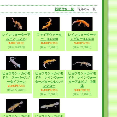
説明付き一覧
写真のみ一覧
レインウォーターア
ファイアウォータ
レインウォーターサ
ルビノ
[LG515]
ー
[LG549]
ングロー
[LG525]
8,800円
(税別)
16,800円
(税別)
20,000円
(税別)
(税込
:
9,680円)
(税込
:
18,480円)
(税込
:
22,000円)
ヒョウモントカゲモ
ヒョウモントカゲモ
ヒョウモントカゲモ
ドキ スーパースノ
ドキ レインウォー
ドキ レインウォー
ータイフーン
ターパターンレスサ
ターアルビノ B個
ングロー
体
24,800円
(税別)
(税込
:
27,280円)
17,800円
(税別)
9,800円
(税別)
(税込
:
19,580円)
(税込
:
10,780円)
ヒョウモントカゲモ
ヒョウモントカゲモ