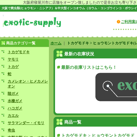
大阪府寝屋川市に店舗をオープン致しましたので是非お立ち寄り下さい♪
大阪で爬虫類(ヒョウモン・ニシアフ）＆中大型インコオウム（ヨウム・コンゴウインコ・ボウシイ
ご利用案
商品カテゴリ一覧
ホーム
｜
トカゲモドキ > ヒョウモントカゲモドキ(
トカゲモドキ
最新の在庫状況
ヤモリ
トカゲ
最新の在庫リストはこちら！
蛇
カメレオン・ヒメカメレ
オン
陸ガメ
水棲ガメ
ハコガメ
カエル
商品一覧
サラマンダー・イモリ
奇虫
トカゲモドキ > ヒョウモントカゲモド