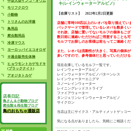
中型大型インコ・オウム
キ(レインウォーターアルビノ)
モリフクロウ
【在庫リスト】 2022年2月2日更新
小動物
トリさんのお洋服
店舗に常時100匹以上のレオパを取り揃えてい
バックヤードで管理しているレオパも数多くい
鳥用品
それ故、店舗に置いてないモルフの個体もござ
爬虫類用品
数日前に連絡いただければご用意することも可
モルフでお探しのお客様は前もってご連絡くだ
冷凍マウス
ヨーロッパイエコオロギ
また、レオパは流動性が大きく、写真の個体が
多いですので、参考個体だと思っていただける
※過去販売生体禄
ヒョウモントカゲモドキ
現在在庫しているモルフ一覧です。
(ブラックナイト)
レインウォーターアルビノ
レインウォーターアルビノパターンレス
アオジタトカゲ
レインウォーターエニグマ
スノーレインウォーター
レイニングレッドストライプ
ファイアウォーター
店長日記
タンジェリンレインウォーターアルビノ
鳥さん＆小動物ブログ
サイクロン
爬虫類＆両生類ブログ
鳥のおもちゃ通販店
当店は主にサイクス・アルティメットゲッコー
気になる点がありましたら、気軽にご相談くだ