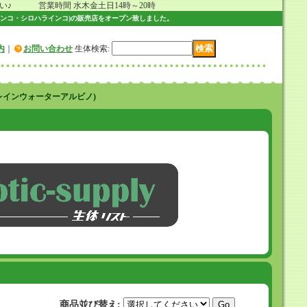
 営業時間 水木金土日14時～20時
ンコ・シロハラインコ)の販売店をオープン致しました。
内
｜
お問い合わせ
生体検索
:
レインウォーターアルビノ)
商品並び替え
: