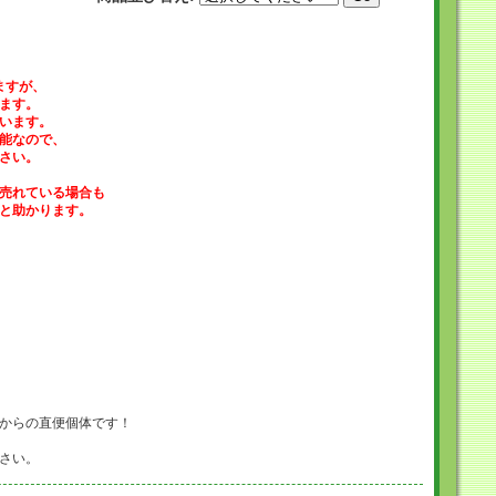
ますが、
ます。
います。
能なので、
さい。
売れている場合も
と助かります。
からの直便個体です！
さい。