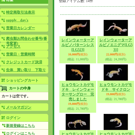
特集
登録アイテム数
:
14件
特定商取引法表示
supply day's
営業日カレンダー
爬虫類お問合わせ番号(番
レインウォーターア
レインウォーターア
号変更)
ルビノパターンレス
ルビノエニグマ
[LG5
アクセス
[LG523]
31]
営業日・営業時間
10,000円
(税別)
22,000円
(税別)
(税込
:
11,000円)
(税込
:
24,200円)
クレジットカード決済
生体 買い取り 下取り
ショッピングカート
ヒョウモントカゲモ
ヒョウモントカゲモ
カートの中身
ドキ レインウォー
ドキ サイクロン
ターサングロー 完
19,800円
(税別)
カートは空です。
売しました
(税込
:
21,780円)
19,800円
(税別)
メールマガジン
(税込
:
21,780円)
ログイン
新規登録はこちら
ログインはこちら
ヒョウモントカゲモ
ヒョウモントカゲモ