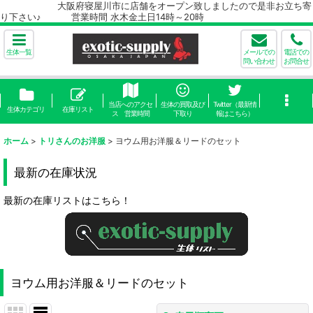
大阪府寝屋川市に店舗をオープン致しましたので是非お立ち寄
り下さい♪ 営業時間 水木金土日14時～20時
生体一覧
メールでの
電話での
問い合わせ
お問合せ
当店へのアクセ
生体の買取及び
Twitter（最新情
生体カテゴリ
在庫リスト
ス 営業時間
下取り
報はこちら）
ホーム
>
トリさんのお洋服
>
ヨウム用お洋服＆リードのセット
最新の在庫状況
最新の在庫リストはこちら！
ヨウム用お洋服＆リードのセット