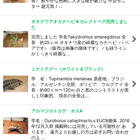
荷） 鮮やかな色柄に大きな瞳が魅力な 中型モニ
ター 超元気！…
オキナワアオカナヘビ★セレクトペア完売しまし
た
完売しました 学名Takydromus smaragdinus 全
長 約25ｃｍ オキナワ産の綺麗なカナヘビ ♂♀ペ
アです♪ （販売は画像の個体です） ♂も緑ライン
がくっきり綺麗な…
ミナミテグー（ホワイト＆ブラック）
学 名：Tupinambis merianae 原産地：ブラジ
ル、アルゼンチン北部、ボリビア、ウルグアイ 全
長：約90ｃｍ〜120ｍ 白と黒のコントラストが美
しく印象的。 現在の全長は…
アルマジロトカゲ オスA
学名：Ouroborus cataphractuｓEUCB個体 2016
年12月入荷 掲載時には完売している可能性が あ
ります。 遠方よりお越しの方は必ずお問い合わせ
の上 …