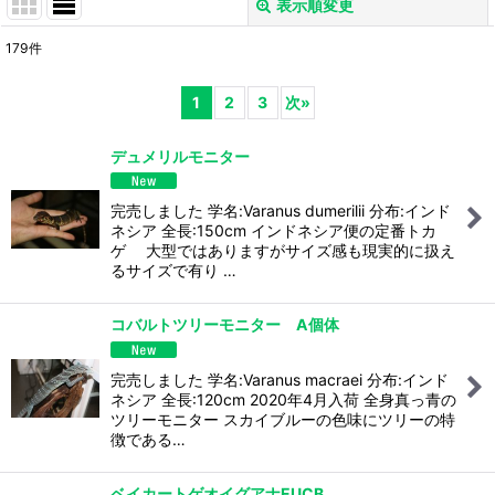
表示順変更
閉じる
179
件
表示数
:
1
2
3
次
»
並び順
:
デュメリルモニター
絞り込む
完売しました 学名:Varanus dumerilii 分布:インド
ネシア 全長:150cm インドネシア便の定番トカ
ゲ 大型ではありますがサイズ感も現実的に扱え
るサイズで有り …
コバルトツリーモニター A個体
完売しました 学名:Varanus macraei 分布:インド
ネシア 全長:120cm 2020年4月入荷 全身真っ青の
ツリーモニター スカイブルーの色味にツリーの特
徴である…
ベイカートゲオイグアナEUCB