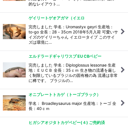
的なレイアウト…
ゲイリートゲオアガマ（イエロ
完売しました 学名：Uromastyx geyri 生産地：
to-go 全長：28－35cm 2018年5月入荷 可愛いサ
イズのゲイリーちゃん イエロータイプ このサイ
ズは環境に…
エルドラードギャリワスプ EU CBベビー
完売しました 学名：Diploglossus lessonae 生産
地：ＥＵＣＢ 全長：35ｃｍ 生き物の流通を厳し
く制限しているブラジルの固有種の為 流通は非常
に稀です。 ブラジルの…
オニプレートトカゲ（トーゴブラック）
学名： Broadleysaurus major 生産地：トーゴ 全
長：40ｃｍ
ヒガシアオジタトカゲベビー(４) ご売約済