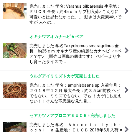
完売しました 学名: Varanus pilbarensis 生産地：
ＥＵＣＢ 全長：約45ｃｍ サプ初入荷♪ こんなに
可愛いとは思わなかった。。 動きは大変素早いで
すが 人への…
オキナワアオカナヘビ★ペア
完売しました 学名Takydromus smaragdinus 全
長 約25ｃｍ オキナワ産の綺麗なカナヘビ ♂♀ペ
アです♪ （販売は画像の個体です） ベビーより少
し育ったサイズで…
ウルグアイミミズトカゲ完売しました
完売しました 学名：amphisbaena sp 入荷年月：
２０１８年１２月 最大全長：約３５cm前後 ヘビ
でもない、ミミズでもない、でも トカゲにも見え
ない！！そんな不思議な見た目…
セアカツノアブロニアＥＵＣＢ♀完売しました
完売しました 学名 Ａｂｒｏｎｉａ ｌｙｔｈｒ
ｏｃｈｉｌａ 生産地：ＥＵＣＢ 2018年6月入荷 ※