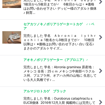
1枚目から5枚目までが♂ 6枚目からは♀ ※価格
はお問い合わせ下さい デッピー様のアダルト個体
♪ 飼育…
セアカツノキノボリアリゲータートカゲ ♂♀ペ
ア
完売しました 学名 Ａｂｒｏｎｉａ ｌｙｔｈｒ
ｏｃｈｉｌａ 1枚名から9枚目までが♂ 10枚目
以降は♀ ※価格はお問い合わせ下さい 白い宝石♪
まさかのアダルトサイズ…
アオキノボリアリゲーター（アブロニア）♂
完売しました 学名：Abronia graminea 原産地：
メキシコ 全長：25ｃｍ メキシコ中南部ベラクル
ス州、プエブラ州、オアハカ州の山地に 生息して
いる大人気種です♪ …
アルマジロトカゲ ブラック
完売しました 学名：Ouroborus cataphractuｓ
EUCB個体 2016年12月入荷 掲載時には完売して