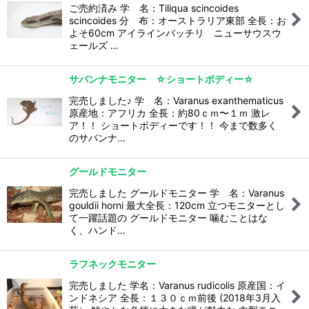
ご売約済み 学 名：Tiliqua scincoides
scincoides 分 布：オーストラリア東部 全長：お
よそ60cm アイラインバッチリ ニューサウスウ
ェールズ …
サバンナモニター ☆ショートボディー☆
完売しました♪ 学 名：Varanus exanthematicus
原産地：アフリカ 全長：約80ｃｍ〜１ｍ 激レ
ア！！ ショートボディーです！！ 今まで数多く
のサバンナ…
グールドモニター
完売しました グールドモニター 学 名：Varanus
gouldii horni 最大全長：120cm 立つモニターとし
て一躍話題の グールドモニター 噛むことはな
く、ハンド…
ラフネックモニター
完売しました 学名：Varanus rudicolis 原産国：イ
ンドネシア 全長：１３０ｃｍ前後 (2018年3月入