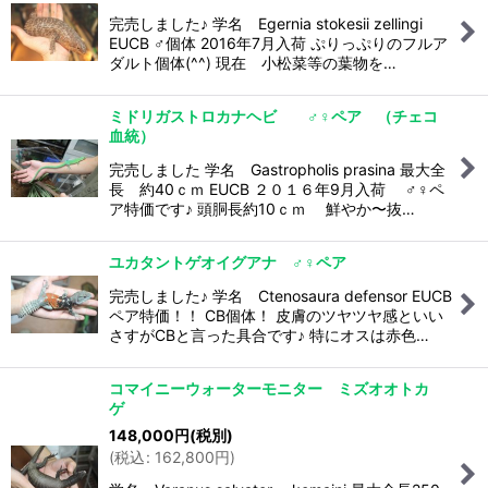
完売しました♪ 学名 Egernia stokesii zellingi
EUCB ♂個体 2016年7月入荷 ぷりっぷりのフルア
ダルト個体(^^) 現在 小松菜等の葉物を…
ミドリガストロカナヘビ ♂♀ペア （チェコ
血統）
完売しました 学名 Gastropholis prasina 最大全
長 約40ｃｍ EUCB ２０１６年9月入荷 ♂♀ペ
ア特価です♪ 頭胴長約10ｃｍ 鮮やか〜抜…
ユカタントゲオイグアナ ♂♀ペア
完売しました♪ 学名 Ctenosaura defensor EUCB
ペア特価！！ CB個体！ 皮膚のツヤツヤ感といい
さすがCBと言った具合です♪ 特にオスは赤色…
コマイニーウォーターモニター ミズオオトカ
ゲ
148,000
円
(税別)
(
税込
:
162,800
円
)