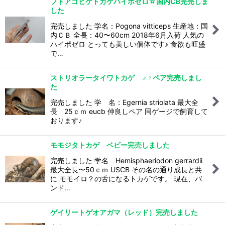
フトアゴヒゲトカゲハイポゼロ☆国内CB完売しま
した
完売しました 学名：Pogona vitticeps 生産地：国
内ＣＢ 全長：40〜60cm 2018年6月入荷 人気の
ハイポゼロ とっても美しい個体です♪ 食欲も旺盛
で…
ストリオラータイワトカゲ ♂♀ペア完売しまし
た
完売しました 学 名：Egernia striolata 最大全
長 25ｃｍ eucb 仲良しペア 同ゲージで飼育して
おります♪
モモジタトカゲ ベビー完売しました
完売しました 学名 Hemisphaeriodon gerrardii
最大全長〜50ｃｍ USCB その名の通り成長と共
に モモイロ？の舌になるトカゲです。 現在、バ
ンド…
ゲイリートゲオアガマ（レッド）完売しました