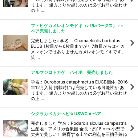
ります。 遠方よりお越しの方は必ずお問い合わせ
の上 …
フトヒゲカメレオンモドキ（バルバータス）♂♀
ペア完売しました
完売しました♪ 学名 Chamaeleolis barbatus
EUCB 1枚目から6枚目までが♀ 7枚目からは♂ カ
メレオンではありませんカメレオンモドキです。
笑 …
アルマジロトカゲ ハイポ 完売しました
学名：Ouroborus cataphractuｓEUCB個体 2016
年12月入荷 掲載時には完売している可能性が あ
ります。 遠方よりお越しの方は必ずお問い合わせ
の上 …
シクラカベカナヘビ☆USWC★ペア
完売しました 学名：Podarcis siculus campestris
生産地：アメリカ合衆国 全長：約18ｃｍ 小型で
丈夫で美しい！ 飼育する上での利点を三拍子兼ね