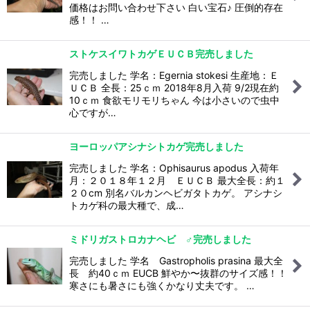
価格はお問い合わせ下さい 白い宝石♪ 圧倒的存在
感！！ …
ストケスイワトカゲＥＵＣＢ完売しました
完売しました 学名：Egernia stokesi 生産地：Ｅ
ＵＣＢ 全長：25ｃｍ 2018年8月入荷 9/2現在約
10ｃｍ 食欲モリモリちゃん 今は小さいので虫中
心ですが…
ヨーロッパアシナシトカゲ完売しました
完売しました 学名：Ophisaurus apodus 入荷年
月：２０１８年１２月 ＥＵＣＢ 最大全長：約１
２０cm 別名バルカンヘビガタトカゲ。 アシナシ
トカゲ科の最大種で、成…
ミドリガストロカナヘビ ♂完売しました
完売しました 学名 Gastropholis prasina 最大全
長 約40ｃｍ EUCB 鮮やか〜抜群のサイズ感！！
寒さにも暑さにも強くかなり丈夫です。 …