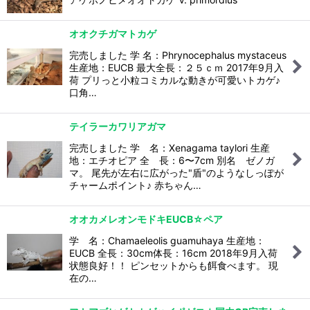
オオクチガマトカゲ
完売しました 学 名：Phrynocephalus mystaceus
生産地：EUCB 最大全長：２５ｃｍ 2017年9月入
荷 プリっと小粒コミカルな動きが可愛いトカゲ♪
口角…
テイラーカワリアガマ
完売しました 学 名：Xenagama taylori 生産
地：エチオピア 全 長：6〜7cm 別名 ゼノガ
マ。 尾先が左右に広がった"盾"のようなしっぽが
チャームポイント♪ 赤ちゃん…
オオカメレオンモドキEUCB☆ペア
学 名：Chamaeleolis guamuhaya 生産地：
EUCB 全長：30cm体長：16cm 2018年9月入荷
状態良好！！ ピンセットからも餌食べます。 現
在の…