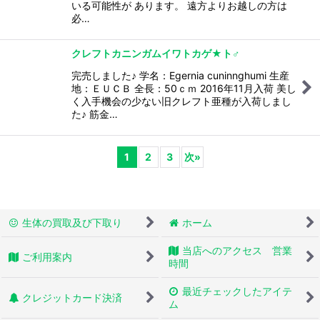
いる可能性が あります。 遠方よりお越しの方は
必…
クレフトカニンガムイワトカゲ★ト♂
完売しました♪ 学名：Egernia cuninnghumi 生産
地：ＥＵＣＢ 全長：50ｃｍ 2016年11月入荷 美し
く入手機会の少ない旧クレフト亜種が入荷しまし
た♪ 筋金…
1
2
3
次
»
生体の買取及び下取り
ホーム
当店へのアクセス 営業
ご利用案内
時間
最近チェックしたアイテ
クレジットカード決済
ム