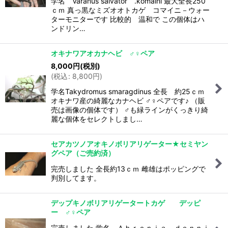
学名 Varanus salvator .komaini 最大全長250
ｃｍ 真っ黒なミズオオトカゲ コマイニ－ウォー
ターモニターです 比較的 温和で この個体はハ
ンドリン…
オキナワアオカナヘビ ♂♀ペア
8,000
円
(税別)
(
税込
:
8,800
円
)
学名Takydromus smaragdinus 全長 約25ｃｍ
オキナワ産の綺麗なカナヘビ ♂♀ペアです♪ （販
売は画像の個体です） ♂も緑ラインがくっきり綺
麗な個体をセレクトしまし…
セアカツノアオキノボリアリゲーター★セミヤン
グペア（ご売約済）
完売しました 全長約13ｃｍ 雌雄はポッピングで
判別してます。
デップキノボリアリゲータートカゲ デッピ
ー ♂♀ペア
完売しました 学名 Ａｂｒｏｎｉａ ｄｅｐｐｉ