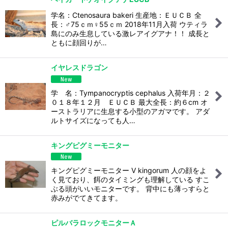
学名：Ctenosaura bakeri 生産地：ＥＵＣＢ 全
長：♂75ｃｍ♀55ｃｍ 2018年11月入荷 ウティラ
島にのみ生息している激レアイグアナ！！ 成長と
ともに顔回りが…
イヤレスドラゴン
学 名：Tympanocryptis cephalus 入荷年月：２
０１８年１２月 ＥＵＣＢ 最大全長：約６cm オ
ーストラリアに生息する小型のアガマです。 アダ
ルトサイズになっても人…
キングピグミーモニター
キングピグミーモニター V kingorum 人の顔をよ
く見ており、餌のタイミングも理解している すこ
ぶる頭がいいモニターです。 背中にも薄っすらと
赤みがでてきてます。
ピルバラロックモニターＡ