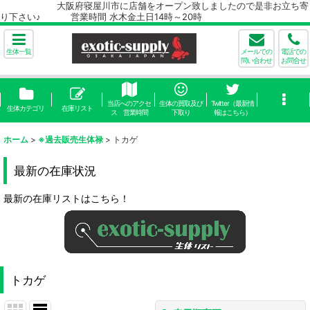
大阪府寝屋川市に店舗をオープン致しましたので是非お立ち寄
り下さい♪ 営業時間 水木金土日14時～20時
生体一覧
メールでの
電話での
問い合わせ
お問合せ
当店へのアクセ
生体の買取及び
Twitter（最新情
生体カテゴリ
在庫リスト
ス 営業時間
下取り
報はこちら）
ホーム
>
※過去販売生体禄
>
トカゲ
最新の在庫状況
最新の在庫リストはこちら！
トカゲ