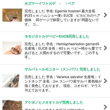
ホズマーイワトカゲ ♂ ♀ペア
完売しました 学名: Egernia hosmeri 最大全長
約35ｃｍ ハムショー便♪ EUCB ピカピカのペア
個体 同ゲージで飼育していますが 問題ないで
す。 コ…
モモジタトカゲベビーEUCB完売しました
完売しました 学名：Hemisphaeriodon gerrardii
生産地：EUCB 全長：40ｃｍ ベビー時から愛でて
あげると 人慣れするので可愛いです。 この子も
手…
サルバトールモニター（スンバワ）完売しました
完売しました 学名：Varanus salvator 生産地：イ
ンドネシア 全長：2ｍ スンバワ産サルバ 黄色味が
強く発色しております。 現在、コオロギ、マウス
与えております。
アケボノヒメオオトカゲ完売しました
アケボノヒメオオトカゲ V. primordius