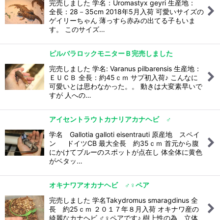
完売しました 学名：Uromastyx geyri 生産地：
全長：28－35cm 2018年5月入荷 可愛いサイズの
ゲイリーちゃん 薄っすら赤みの出てる子もいま
す。 このサイズ…
ピルバラロックモニターＢ完売しました
完売しました 学名: Varanus pilbarensis 生産地：
ＥＵＣＢ 全長：約45ｃｍ サプ初入荷♪ こんなに
可愛いとは思わなかった。。 動きは大変素早いで
すが 人への…
アイセントラウトカナリアカナヘビ ♂
学名 Gallotia galloti eisentrauti 原産地 スペイ
ン ドイツCB 最大全長 約35ｃｍ 首元から腹
にかけてブルーのスポットが点在し 体全体に黄色
がベタッ…
オキナワアオカナヘビ ♂♀ペア
完売しました 学名Takydromus smaragdinus 全
長 約25ｃｍ ２０１７年８月入荷 オキナワ産の
綺麗なカナヘビ ♂♀ペアです♪ 樹上性の為、立体