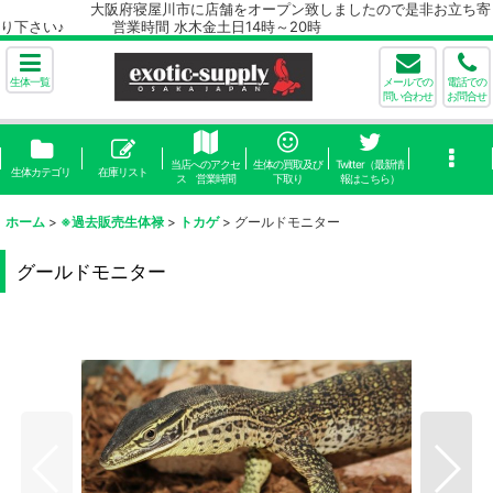
大阪府寝屋川市に店舗をオープン致しましたので是非お立ち寄
り下さい♪ 営業時間 水木金土日14時～20時
生体一覧
メールでの
電話での
問い合わせ
お問合せ
当店へのアクセ
生体の買取及び
Twitter（最新情
生体カテゴリ
在庫リスト
ス 営業時間
下取り
報はこちら）
ホーム
>
※過去販売生体禄
>
トカゲ
>
グールドモニター
グールドモニター