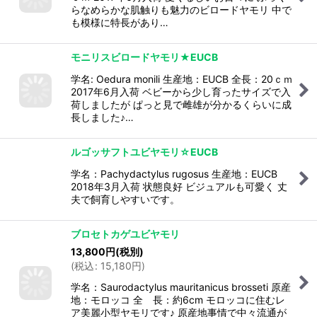
らなめらかな肌触りも魅力のビロードヤモリ 中で
も模様に特長があり…
モニリスビロードヤモリ★EUCB
学名: Oedura monili 生産地：EUCB 全長：20ｃｍ
2017年6月入荷 ベビーから少し育ったサイズで入
荷しましたが ぱっと見で雌雄が分かるくらいに成
長しました♪…
ルゴッサフトユビヤモリ☆EUCB
学名：Pachydactylus rugosus 生産地：EUCB
2018年3月入荷 状態良好 ビジュアルも可愛く 丈
夫で飼育しやすいです。
ブロセトカゲユビヤモリ
13,800
円
(税別)
(
税込
:
15,180
円
)
学名：Saurodactylus mauritanicus brosseti 原産
地：モロッコ 全 長：約6cm モロッコに住むレ
ア美麗小型ヤモリです♪ 原産地事情で中々流通が