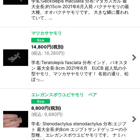
学名:Geckolepis maculata 分布:マダガスカル 最
大全長:約15cm 2021年6月入荷 バクチヤモリの最
大種、オオバクチヤモリです。 大きな鱗に覆われ
ていて、…
マツカサヤモリ
14,800
円
(税別)
(
税込
:
16,280
円
)
学名:Teratolepis fasciata 分布:インド、パキスタ
ン 最大全長:8cm 2021年6月 EUCB 超人気の小
型ヤモリ、マツカサヤモリです！ 名前の通り、松
ぼっ…
エレガンスボウユビヤモリ ペア
8,800
円
(税別)
(
税込
:
9,680
円
)
学名: Stenodactylus stenodactylus 分布:エジプ
ト 最大全長:約8cm エジプトサンドゲッコーの小
型種、 エレガンスボウユビヤモリです。 ナミハ