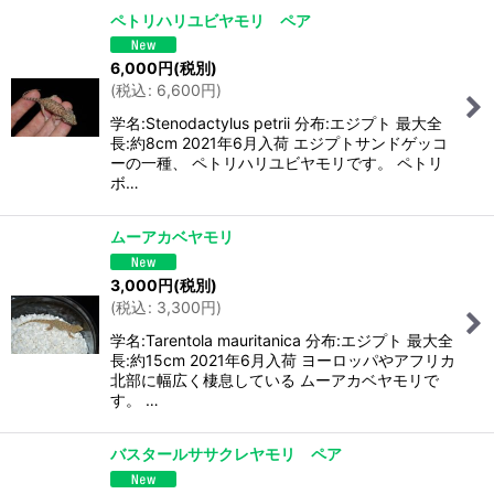
ペトリハリユビヤモリ ペア
6,000
円
(税別)
(
税込
:
6,600
円
)
学名:Stenodactylus petrii 分布:エジプト 最大全
長:約8cm 2021年6月入荷 エジプトサンドゲッコ
ーの一種、 ペトリハリユビヤモリです。 ペトリ
ボ…
ムーアカベヤモリ
3,000
円
(税別)
(
税込
:
3,300
円
)
学名:Tarentola mauritanica 分布:エジプト 最大全
長:約15cm 2021年6月入荷 ヨーロッパやアフリカ
北部に幅広く棲息している ムーアカベヤモリで
す。 …
バスタールササクレヤモリ ペア