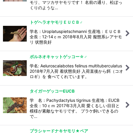
モリ、マツカサヤモリです！ 名前の通り、松ぼっ
くりのような…
トゲヘラオヤモリＥＵＣＢ♂
学名：Uroplatuspietschmanni 生産地：ＥＵＣＢ
全長：12-14ｃｍ 2018年8月入荷 擬態系レアヤモ
リ 状態良好
ボルネオキャットゲッコー☆♂
学名: Aeluroscalabotes felinus multituberculatus
2018年7月入荷 着状態良好 入荷直後から餌（コオ
ロギ）を 食べてくれています。
タイガーゲッコーEUCB
学 名：Pachydactylus tigrinus 生産地：EUCB
全長：10ｃｍ 2017年3月入荷 愛くるしい目目と
模様が素敵なヤモリです。 プラケ飼いできるの
で…
プラシャードナキヤモリ★ペア