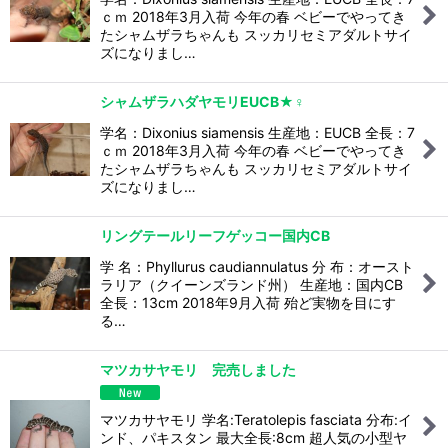
ｃｍ 2018年3月入荷 今年の春 ベビーでやってき
たシャムザラちゃんも スッカリセミアダルトサイ
ズになりまし…
シャムザラハダヤモリEUCB★♀
学名：Dixonius siamensis 生産地：EUCB 全長：7
ｃｍ 2018年3月入荷 今年の春 ベビーでやってき
たシャムザラちゃんも スッカリセミアダルトサイ
ズになりまし…
リングテールリーフゲッコー国内CB
学 名：Phyllurus caudiannulatus 分 布：オースト
ラリア（クイーンズランド州） 生産地：国内CB
全長：13cm 2018年9月入荷 殆ど実物を目にす
る…
マツカサヤモリ 完売しました
マツカサヤモリ 学名:Teratolepis fasciata 分布:イ
ンド、パキスタン 最大全長:8cm 超人気の小型ヤ