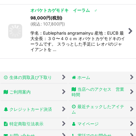
オバケトカゲモドキ イーラム ♂
98,000
円
(税別)
(
税込
:
107,800
円
)
学名：Eublepharis angramainyu 産地：EUCB 最
大全長：３０〜４０ｃｍ オバケトカゲモドキのイ
ーラムです。 スラっとした手足に レオパのジャ
イアントを …
生体の買取及び下取り
ホーム
当店へのアクセス 営業
ご利用案内
時間
最近チェックしたアイテ
クレジットカード決済
ム
特定商取引法表示
マイページ
お問い合わせ
電話でのお問合せ