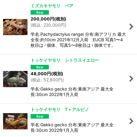
ミズカキヤモリ ペア
200,000
円
(税別)
(
税込
:
220,000
円
)
学名:Pachydactylus rangei 分布:南アフリカ 最大
全長:約10cm 2021年12月入荷 EUCB 写真1〜4
枚目は♂個体、写真5〜8枚目は♀個体です。
トッケイヤモリ シトラスイエロー
48,000
円
(税別)
(
税込
:
52,800
円
)
学名:Gekko gecko 分布:東南アジア 最大全
長:30cm 2022年1月入荷
トッケイヤモリ T＋アルビノ
学名:Gekko gecko 分布:東南アジア 最大全
長:30cm 2022年1月入荷