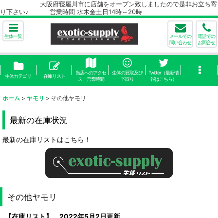
大阪府寝屋川市に店舗をオープン致しましたので是非お立ち寄
り下さい♪ 営業時間 水木金土日14時～20時
生体一覧
メールでの
電話での
問い合わせ
お問合せ
当店へのアクセ
生体の買取及び
Twitter（最新情
生体カテゴリ
在庫リスト
ス 営業時間
下取り
報はこちら）
ホーム
>
ヤモリ
>
その他ヤモリ
最新の在庫状況
最新の在庫リストはこちら！
その他ヤモリ
【在庫リスト】 2022年5月2日更新