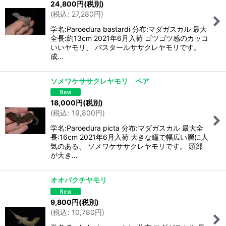
24,800
円
(税別)
(
税込
:
27,280
円
)
学名:Paroedura bastardi 分布:マダガスカル 最大
全長:約13cm 2021年6月入荷 ゴツゴツ感のカッコ
いいヤモリ、 バスタールササクレヤモリです。
成…
ソメワケササクレヤモリ ペア
18,000
円
(税別)
(
税込
:
19,800
円
)
学名:Paroedura picta 分布:マダガスカル 最大全
長:16cm 2021年6月入荷 大きな瞳で幅広い層に人
気のある、 ソメワケササクレヤモリです。 頭部
が大き…
オオバクチヤモリ
9,800
円
(税別)
(
税込
:
10,780
円
)