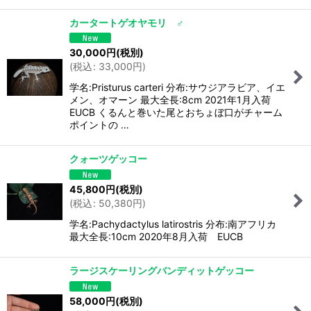
カータートゲオヤモリ ♂
30,000
円
(税別)
(
税込
:
33,000
円
)
学名:Pristurus carteri 分布:サウジアラビア、イエ
メン、オマーン 最大全長:8cm 2021年1月入荷
EUCB くるんと巻いた尾とおちょぼ口がチャーム
ポイントの …
クォーツゲッコー
45,800
円
(税別)
(
税込
:
50,380
円
)
学名:Pachydactylus latirostris 分布:南アフリカ
最大全長:10cm 2020年8月入荷 EUCB
ラージスケーリングバンディットゲッコー
58,000
円
(税別)