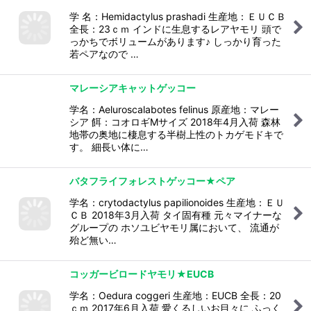
学 名：Hemidactylus prashadi 生産地：ＥＵＣＢ
全長：23ｃｍ インドに生息するレアヤモリ 頭で
っかちでボリュームがあります♪ しっかり育った
若ペアなので …
マレーシアキャットゲッコー
学名：Aeluroscalabotes felinus 原産地：マレー
シア 餌：コオロギMサイズ 2018年4月入荷 森林
地帯の奥地に棲息する半樹上性のトカゲモドキで
す。 細長い体に…
バタフライフォレストゲッコー★ペア
学名：crytodactylus papilionoides 生産地：ＥＵ
ＣＢ 2018年3月入荷 タイ固有種 元々マイナーな
グループの ホソユビヤモリ属において、 流通が
殆ど無い…
コッガービロードヤモリ★EUCB
学名：Oedura coggeri 生産地：EUCB 全長：20
ｃｍ 2017年6月入荷 愛くるしいお目々に ふっく