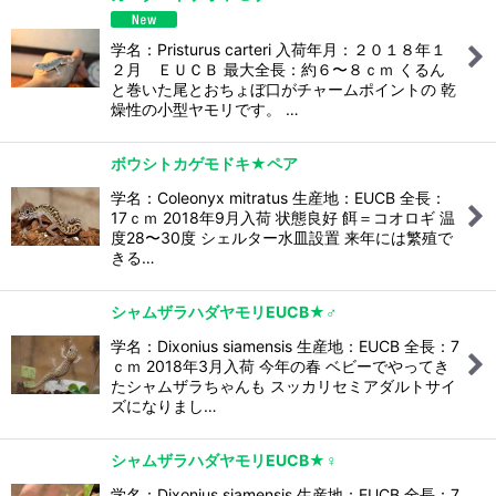
学名：Pristurus carteri 入荷年月：２０１８年１
２月 ＥＵＣＢ 最大全長：約６〜８ｃｍ くるん
と巻いた尾とおちょぼ口がチャームポイントの 乾
燥性の小型ヤモリです。 …
ボウシトカゲモドキ★ペア
学名：Coleonyx mitratus 生産地：EUCB 全長：
17ｃｍ 2018年9月入荷 状態良好 餌＝コオロギ 温
度28〜30度 シェルター水皿設置 来年には繁殖で
きる…
シャムザラハダヤモリEUCB★♂
学名：Dixonius siamensis 生産地：EUCB 全長：7
ｃｍ 2018年3月入荷 今年の春 ベビーでやってき
たシャムザラちゃんも スッカリセミアダルトサイ
ズになりまし…
シャムザラハダヤモリEUCB★♀
学名：Dixonius siamensis 生産地：EUCB 全長：7