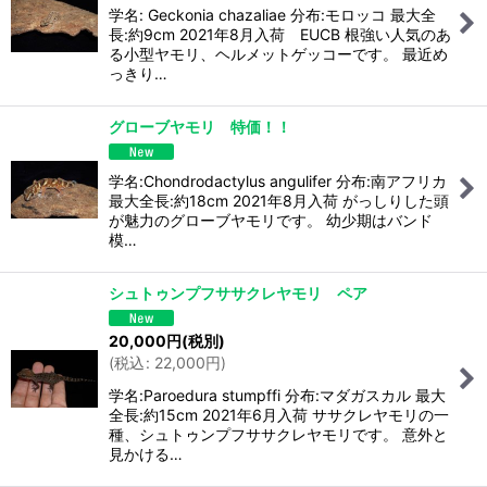
学名: Geckonia chazaliae 分布:モロッコ 最大全
長:約9cm 2021年8月入荷 EUCB 根強い人気のあ
る小型ヤモリ、ヘルメットゲッコーです。 最近め
っきり…
グローブヤモリ 特価！！
学名:Chondrodactylus angulifer 分布:南アフリカ
最大全長:約18cm 2021年8月入荷 がっしりした頭
が魅力のグローブヤモリです。 幼少期はバンド
模…
シュトゥンプフササクレヤモリ ペア
20,000
円
(税別)
(
税込
:
22,000
円
)
学名:Paroedura stumpffi 分布:マダガスカル 最大
全長:約15cm 2021年6月入荷 ササクレヤモリの一
種、シュトゥンプフササクレヤモリです。 意外と
見かける…