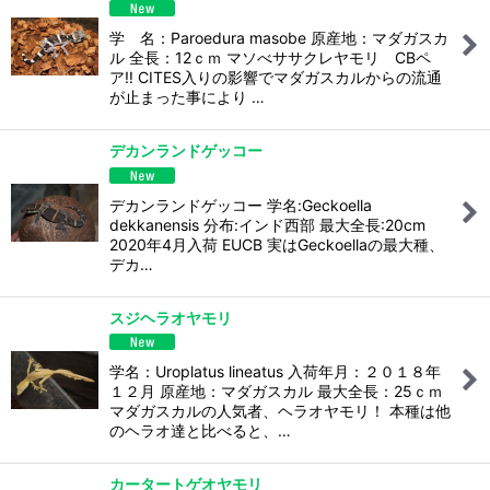
学 名：Paroedura masobe 原産地：マダガスカ
ル 全長：12ｃｍ マソべササクレヤモリ CBペ
ア‼️ CITES入りの影響でマダガスカルからの流通
が止まった事により …
デカンランドゲッコー
デカンランドゲッコー 学名:Geckoella
dekkanensis 分布:インド西部 最大全長:20cm
2020年4月入荷 EUCB 実はGeckoellaの最大種、
デカ…
スジヘラオヤモリ
学名：Uroplatus lineatus 入荷年月：２０１８年
１２月 原産地：マダガスカル 最大全長：25ｃｍ
マダガスカルの人気者、ヘラオヤモリ！ 本種は他
のヘラオ達と比べると、…
カータートゲオヤモリ