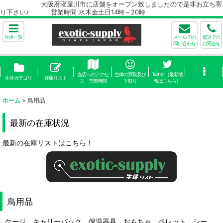
大阪府寝屋川市に店舗をオープン致しましたので是非お立ち寄
り下さい♪ 営業時間 水木金土日14時～20時
生体一覧
メールでの
電話での
問い合わせ
お問合せ
当店へのアクセ
生体の買取及び
Twitter（最新情
生体カテゴリ
在庫リスト
ス 営業時間
下取り
報はこちら）
ホーム
>
鳥用品
最新の在庫状況
最新の在庫リストはこちら！
鳥用品
ケージ キャリーバック 保温器具 おもちゃ ペレット シー