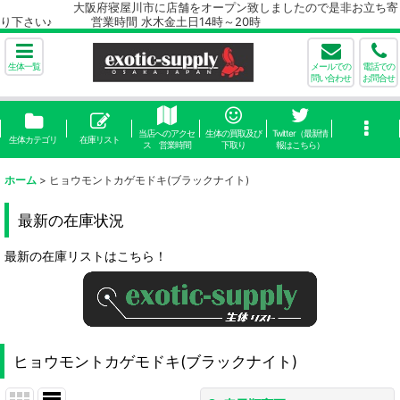
大阪府寝屋川市に店舗をオープン致しましたので是非お立ち寄
り下さい♪ 営業時間 水木金土日14時～20時
生体一覧
メールでの
電話での
問い合わせ
お問合せ
当店へのアクセ
生体の買取及び
Twitter（最新情
生体カテゴリ
在庫リスト
ス 営業時間
下取り
報はこちら）
ホーム
>
ヒョウモントカゲモドキ(ブラックナイト)
最新の在庫状況
最新の在庫リストはこちら！
ヒョウモントカゲモドキ(ブラックナイト)