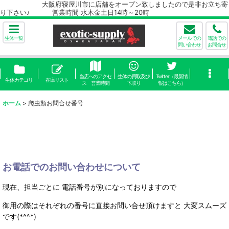
大阪府寝屋川市に店舗をオープン致しましたので是非お立ち寄
り下さい♪ 営業時間 水木金土日14時～20時
生体一覧
メールでの
電話での
問い合わせ
お問合せ
当店へのアクセ
生体の買取及び
Twitter（最新情
生体カテゴリ
在庫リスト
ス 営業時間
下取り
報はこちら）
ホーム
>
爬虫類お問合せ番号
お電話でのお問い合わせについて
現在、担当ごとに 電話番号が別になっておりますので
御用の際はそれぞれの番号に直接お問い合せ頂けますと 大変スムーズ
です(*^^*)