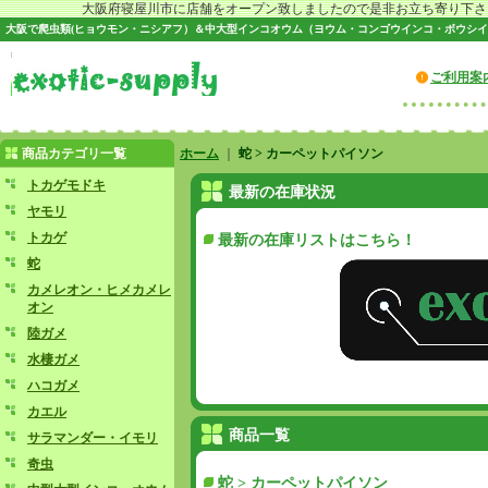
大阪府寝屋川市に店舗をオープン致しましたので是非お立ち寄り下さい♪
大阪で爬虫類(ヒョウモン・ニシアフ）＆中大型インコオウム（ヨウム・コンゴウインコ・ボウシイ
ご利用案
商品カテゴリ一覧
ホーム
｜
蛇 > カーペットパイソン
トカゲモドキ
最新の在庫状況
ヤモリ
トカゲ
最新の在庫リストはこちら！
蛇
カメレオン・ヒメカメレ
オン
陸ガメ
水棲ガメ
ハコガメ
カエル
商品一覧
サラマンダー・イモリ
奇虫
蛇 > カーペットパイソン