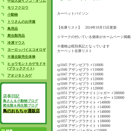
中型大型インコ・オウム
モリフクロウ
カーペットパイソン
小動物
トリさんのお洋服
【在庫リスト】 2024年10月15日更新
鳥用品
爬虫類用品
☆マークの付いている個体がホームページ掲載
冷凍マウス
※価格は税別表記となっています
ヨーロッパイエコオロギ
カーペット在庫リスト
※過去販売生体禄
ヒョウモントカゲモドキ
cp1045 アザンゼブラ ♂110000
(ブラックナイト)
cp1046 アザンゼブラ ♂110000
cp1047 アザンゼブラ ♂110000
アオジタトカゲ
cp1048 アザンゼブラ ♀120000
cp1049 アザンゼブラ ♀120000
cp1050 アザンゼブラ ♀120000
cp1051 アザングラナイトジャガー ♂280000
店長日記
cp1052 アザングラナイトジャガー ♀328000
鳥さん＆小動物ブログ
cp1053 アザングラナイト ♂148000
爬虫類＆両生類ブログ
cp1054 アザングラナイト ♂148000
鳥のおもちゃ通販店
cp1055 アザングラナイト ♂148000
cp1056 アザングラナイト ♀180000
cp1057 アザングラナイト ♀180000
cp1058 アザングラナイト ♀180000
cp1059 アザンジャガー ♂110000