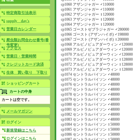
特集
cp1060 アザンジャガー ♂110000
cp1061 アザンジャガー ♂110000
特定商取引法表示
cp1062 アザンジャガー ♀120000
cp1063 アザンジャガー ♀120000
supply day's
cp1064 アザンジャガー ♀120000
営業日カレンダー
cp1065 ゴーストゼブラジャガー ♂280000
cp1066 ゴースト (アザンハイポ) ♂198000
cp1067 ゴースト (アザンハイポ) ♀200000
爬虫類お問合わせ番号(番
cp1068 アルビノピュアダーウィン ♂120000
号変更)
アクセス
cp1069 アルビノピュアダーウィン ♂120000
cp1070 アルビノピュアダーウィン ♂120000
営業日・営業時間
cp1071 アルビノピュアダーウィン ♀128000
cp1072 アルビノピュアダーウィン ♀128000
クレジットカード決済
cp1073 アルビノピュアダーウィン ♀128000
生体 買い取り 下取り
cp1074 セントラルパイソン ♂48000
cp1075 セントラルパイソン ♂48000
ショッピングカート
cp1076 セントラルパイソン ♂48000
cp1077 セントラルパイソン ♂48000
カートの中身
cp1078 セントラルパイソン ♂48000
cp1079 セントラルパイソン ♂48000
カートは空です。
cp1080 セントラルパイソン ♂48000
cp1081 セントラルパイソン ♂48000
メールマガジン
cp1082 セントラルパイソン ♂48000
cp1083 セントラルパイソン ♂48000
ログイン
cp1084 セントラルパイソン ♀50000
cp1085 セントラルパイソン ♀50000
新規登録はこちら
cp1086 セントラルパイソン ♀50000
ログインはこちら
cp1087 セントラルパイソン ♀50000