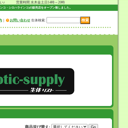
 営業時間 水木金土日14時～20時
ンコ・シロハラインコ)の販売店をオープン致しました。
内
｜
お問い合わせ
生体検索
:
商品並び替え
: