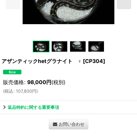
アザンティックhetグラナイト ♀
[
CP304
]
販売価格
:
98,000
円
(税別)
(
税込
:
107,800
円
)
返品特約に関する重要事項
お問い合わせ