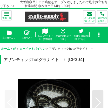
大阪府寝屋川市に店舗をオープン致しましたので是非お立ち寄
り下さい♪ 営業時間 水木金土日14時～20時
生体一覧
メールでの
電話での
問い合わせ
お問合せ
当店へのアクセ
生体の買取及び
Twitter（最新情
生体カテゴリ
在庫リスト
ス 営業時間
下取り
報はこちら）
ホーム
>
蛇
>
カーペットパイソン
>
アザンティックhetグラナイト ♀
アザンティックhetグラナイト ♀
[
CP304
]