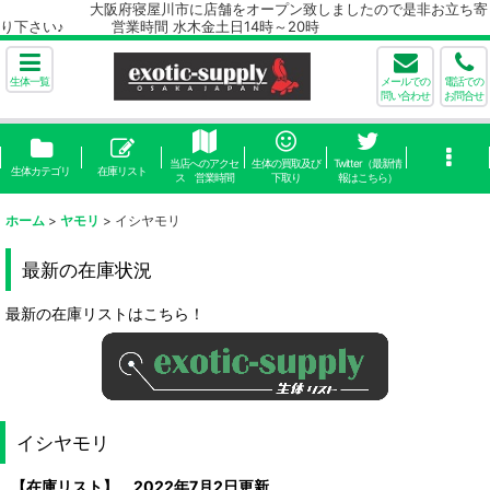
大阪府寝屋川市に店舗をオープン致しましたので是非お立ち寄
り下さい♪ 営業時間 水木金土日14時～20時
生体一覧
メールでの
電話での
問い合わせ
お問合せ
当店へのアクセ
生体の買取及び
Twitter（最新情
生体カテゴリ
在庫リスト
ス 営業時間
下取り
報はこちら）
ホーム
>
ヤモリ
>
イシヤモリ
最新の在庫状況
最新の在庫リストはこちら！
イシヤモリ
【在庫リスト】 2022年7月2日更新