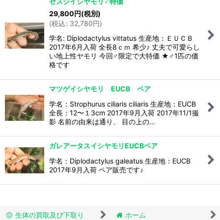
セスジイシヤモリ♂特価
29,800
円
(税別)
(
税込
:
32,780
円
)
学名: Diplodactylus vittatus 生産地：ＥＵＣＢ
2017年6月入荷 全長8ｃｍ 希少♪ 丈夫で可愛らし
い地上性ヤモリ 今回♂限定で大特価 ★♂1匹の価
格です
マツゲイシヤモリ EUCB ペア
学名：Strophurus ciliaris ciliaris 生産地：EUCB
全長：12〜１3cm 2017年9月入荷 2017年11/1撮
影 名前の由来は通り、 目の上の…
ガレアータスイシヤモリEUCBペア
学名：Diplodactylus galeatus 生産地：EUCB
2017年9月入荷 ペア販売です♪
生体の買取及び下取り
ホーム