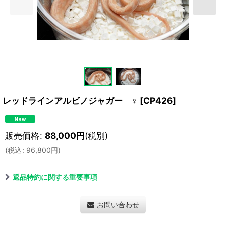
レッドラインアルビノジャガー ♀
[
CP426
]
販売価格
:
88,000
円
(税別)
(
税込
:
96,800
円
)
返品特約に関する重要事項
お問い合わせ