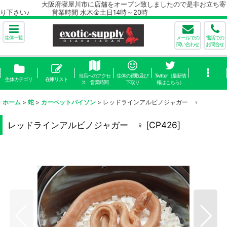
大阪府寝屋川市に店舗をオープン致しましたので是非お立ち寄
り下さい♪ 営業時間 水木金土日14時～20時
生体一覧
メールでの
電話での
問い合わせ
お問合せ
当店へのアクセ
生体の買取及び
Twitter（最新情
生体カテゴリ
在庫リスト
ス 営業時間
下取り
報はこちら）
ホーム
>
蛇
>
カーペットパイソン
>
レッドラインアルビノジャガー ♀
レッドラインアルビノジャガー ♀
[
CP426
]