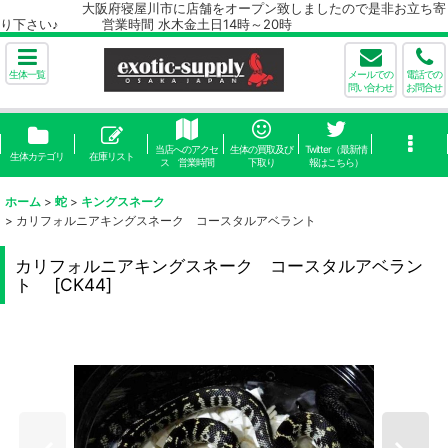
大阪府寝屋川市に店舗をオープン致しましたので是非お立ち寄
り下さい♪ 営業時間 水木金土日14時～20時
生体一覧
メールでの
電話での
問い合わせ
お問合せ
当店へのアクセ
生体の買取及び
Twitter（最新情
生体カテゴリ
在庫リスト
ス 営業時間
下取り
報はこちら）
ホーム
>
蛇
>
キングスネーク
>
カリフォルニアキングスネーク コースタルアベラント
カリフォルニアキングスネーク コースタルアベラン
ト
[
CK44
]