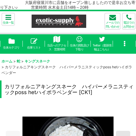
大阪府寝屋川市に店舗をオープン致しましたので是非お立ち寄
り下さい♪ 営業時間 水木金土日14時～20時
生体一覧
メールでの
電話での
問い合わせ
お問合せ
当店へのアクセ
生体の買取及び
Twitter（最新情
生体カテゴリ
在庫リスト
ス 営業時間
下取り
報はこちら）
ホーム
>
蛇
>
キングスネーク
>
カリフォルニアキングスネーク ハイパーメラニスティックposs hetハイポラ
ベンダー
カリフォルニアキングスネーク ハイパーメラニスティ
ックposs hetハイポラベンダー
[
CK1
]