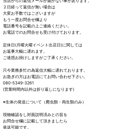
当店からの返信メールが届かない事があります。
２日経って返信が無い場合は
大変お手数ではございますが
もう一度お問合せ欄より
電話番号を記載の上ご連絡ください。
お電話でのお問合せも受け付けております。
定休日(月曜火曜イベント出店日)に関しては
お返事大幅に遅れます。
ご迷惑お掛けしますがご了承ください。
只今業務多忙の為返信大幅に遅れております。
お急ぎの方はお電話にてお問い合わせ下さい。
080-5349-3261
(営業時間内以外は折り返しになります)
※生体の発送について（爬虫類・両生類のみ）
現物確認をし対面説明済みとの旨を
お問合せ欄に記載して頂きましたら
発送可能です。