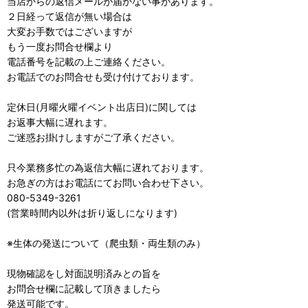
当店からの返信メールが届かない事があります。
２日経って返信が無い場合は
大変お手数ではございますが
もう一度お問合せ欄より
電話番号を記載の上ご連絡ください。
お電話でのお問合せも受け付けております。
定休日(月曜火曜イベント出店日)に関しては
お返事大幅に遅れます。
ご迷惑お掛けしますがご了承ください。
只今業務多忙の為返信大幅に遅れております。
お急ぎの方はお電話にてお問い合わせ下さい。
080-5349-3261
(営業時間内以外は折り返しになります)
※生体の発送について（爬虫類・両生類のみ）
現物確認をし対面説明済みとの旨を
お問合せ欄に記載して頂きましたら
発送可能です。