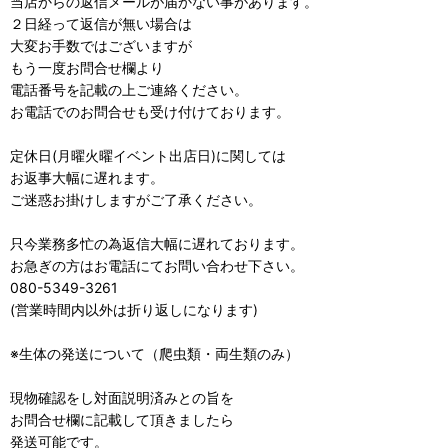
当店からの返信メールが届かない事があります。
２日経って返信が無い場合は
大変お手数ではございますが
もう一度お問合せ欄より
電話番号を記載の上ご連絡ください。
お電話でのお問合せも受け付けております。
定休日(月曜火曜イベント出店日)に関しては
お返事大幅に遅れます。
ご迷惑お掛けしますがご了承ください。
只今業務多忙の為返信大幅に遅れております。
お急ぎの方はお電話にてお問い合わせ下さい。
080-5349-3261
(営業時間内以外は折り返しになります)
※生体の発送について（爬虫類・両生類のみ）
現物確認をし対面説明済みとの旨を
お問合せ欄に記載して頂きましたら
発送可能です。