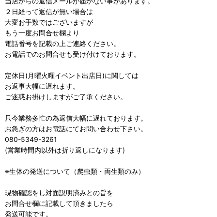
当店からの返信メールが届かない事があります。
２日経って返信が無い場合は
大変お手数ではございますが
もう一度お問合せ欄より
電話番号を記載の上ご連絡ください。
お電話でのお問合せも受け付けております。
定休日(月曜火曜イベント出店日)に関しては
お返事大幅に遅れます。
ご迷惑お掛けしますがご了承ください。
只今業務多忙の為返信大幅に遅れております。
お急ぎの方はお電話にてお問い合わせ下さい。
080-5349-3261
(営業時間内以外は折り返しになります)
※生体の発送について（爬虫類・両生類のみ）
現物確認をし対面説明済みとの旨を
お問合せ欄に記載して頂きましたら
発送可能です。