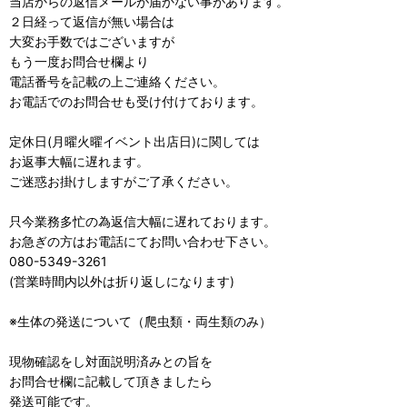
当店からの返信メールが届かない事があります。
２日経って返信が無い場合は
大変お手数ではございますが
もう一度お問合せ欄より
電話番号を記載の上ご連絡ください。
お電話でのお問合せも受け付けております。
定休日(月曜火曜イベント出店日)に関しては
お返事大幅に遅れます。
ご迷惑お掛けしますがご了承ください。
只今業務多忙の為返信大幅に遅れております。
お急ぎの方はお電話にてお問い合わせ下さい。
080-5349-3261
(営業時間内以外は折り返しになります)
※生体の発送について（爬虫類・両生類のみ）
現物確認をし対面説明済みとの旨を
お問合せ欄に記載して頂きましたら
発送可能です。