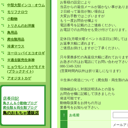
お客様の設定により
中型大型インコ・オウム
当店からの返信メールが届かない事があり
２日経って返信が無い場合は
モリフクロウ
大変お手数ではございますが
小動物
もう一度お問合せ欄より
電話番号を記載の上ご連絡ください。
トリさんのお洋服
お電話でのお問合せも受け付けております
鳥用品
定休日(月曜火曜イベント出店日)に関しては
爬虫類用品
お返事大幅に遅れます。
冷凍マウス
ご迷惑お掛けしますがご了承ください。
ヨーロッパイエコオロギ
只今業務多忙の為返信大幅に遅れておりま
※過去販売生体禄
お急ぎの方はお電話にてお問い合わせ下さ
080-5349-3261
ヒョウモントカゲモドキ
(営業時間内以外は折り返しになります)
(ブラックナイト)
アオジタトカゲ
※生体の発送について（爬虫類・両生類の
現物確認をし対面説明済みとの旨を
お問合せ欄に記載して頂きましたら
店長日記
発送可能です。
動物取扱業をお持ちの方は
鳥さん＆小動物ブログ
業番号をお知らせ下さい。
爬虫類＆両生類ブログ
鳥のおもちゃ通販店
!
お名前
メールア