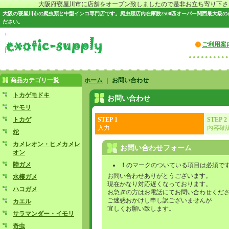
大阪府寝屋川市に店舗をオープン致しましたので是非お立ち寄り下さい♪
大阪の寝屋川市の爬虫類と中型インコ専門店です。爬虫類店内在庫数2500匹オーバー関西最大級
ださい。
ご利用案
商品カテゴリ一覧
ホーム
｜
お問い合わせ
トカゲモドキ
お問い合わせ
ヤモリ
トカゲ
STEP 1
STEP 2
入力
内容確
蛇
カメレオン・ヒメカメレ
お問い合わせフォーム
オン
陸ガメ
！
のマークのついている項目は必須で
お問い合わせありがとうございます。
水棲ガメ
現在かなり対応遅くなっております。
ハコガメ
お急ぎの方はお電話にてお問い合わせくだ
ご迷惑おかけし申し訳ございませんが
カエル
宜しくお願い致します。
サラマンダー・イモリ
奇虫