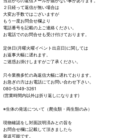
当店からの返信メールが届かない事があります。
２日経って返信が無い場合は
大変お手数ではございますが
もう一度お問合せ欄より
電話番号を記載の上ご連絡ください。
お電話でのお問合せも受け付けております。
定休日(月曜火曜イベント出店日)に関しては
お返事大幅に遅れます。
ご迷惑お掛けしますがご了承ください。
只今業務多忙の為返信大幅に遅れております。
お急ぎの方はお電話にてお問い合わせ下さい。
080-5349-3261
(営業時間内以外は折り返しになります)
※生体の発送について（爬虫類・両生類のみ）
現物確認をし対面説明済みとの旨を
お問合せ欄に記載して頂きましたら
発送可能です。