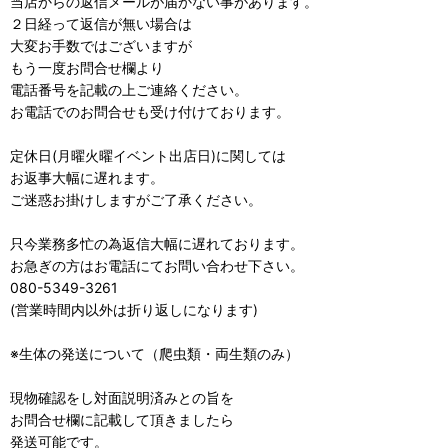
当店からの返信メールが届かない事があります。
２日経って返信が無い場合は
大変お手数ではございますが
もう一度お問合せ欄より
電話番号を記載の上ご連絡ください。
お電話でのお問合せも受け付けております。
定休日(月曜火曜イベント出店日)に関しては
お返事大幅に遅れます。
ご迷惑お掛けしますがご了承ください。
只今業務多忙の為返信大幅に遅れております。
お急ぎの方はお電話にてお問い合わせ下さい。
080-5349-3261
(営業時間内以外は折り返しになります)
※生体の発送について（爬虫類・両生類のみ）
現物確認をし対面説明済みとの旨を
お問合せ欄に記載して頂きましたら
発送可能です。