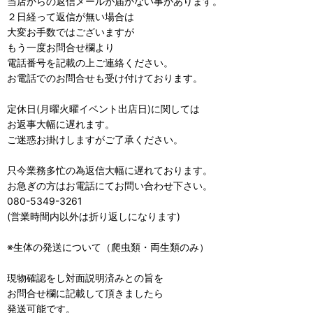
当店からの返信メールが届かない事があります。
２日経って返信が無い場合は
大変お手数ではございますが
もう一度お問合せ欄より
電話番号を記載の上ご連絡ください。
お電話でのお問合せも受け付けております。
定休日(月曜火曜イベント出店日)に関しては
お返事大幅に遅れます。
ご迷惑お掛けしますがご了承ください。
只今業務多忙の為返信大幅に遅れております。
お急ぎの方はお電話にてお問い合わせ下さい。
080-5349-3261
(営業時間内以外は折り返しになります)
※生体の発送について（爬虫類・両生類のみ）
現物確認をし対面説明済みとの旨を
お問合せ欄に記載して頂きましたら
発送可能です。