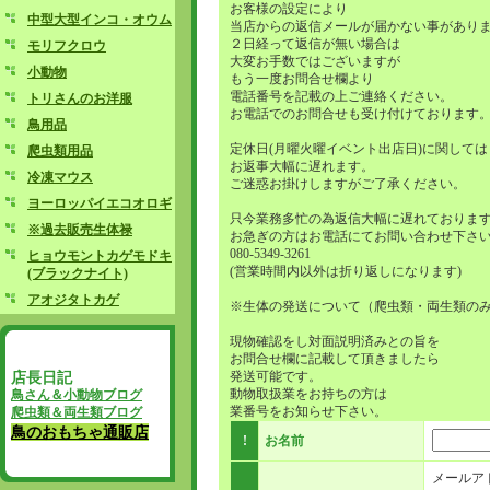
お客様の設定により
中型大型インコ・オウム
当店からの返信メールが届かない事があり
２日経って返信が無い場合は
モリフクロウ
大変お手数ではございますが
小動物
もう一度お問合せ欄より
電話番号を記載の上ご連絡ください。
トリさんのお洋服
お電話でのお問合せも受け付けております
鳥用品
定休日(月曜火曜イベント出店日)に関しては
爬虫類用品
お返事大幅に遅れます。
冷凍マウス
ご迷惑お掛けしますがご了承ください。
ヨーロッパイエコオロギ
只今業務多忙の為返信大幅に遅れておりま
※過去販売生体禄
お急ぎの方はお電話にてお問い合わせ下さ
080-5349-3261
ヒョウモントカゲモドキ
(営業時間内以外は折り返しになります)
(ブラックナイト)
アオジタトカゲ
※生体の発送について（爬虫類・両生類の
現物確認をし対面説明済みとの旨を
お問合せ欄に記載して頂きましたら
店長日記
発送可能です。
動物取扱業をお持ちの方は
鳥さん＆小動物ブログ
業番号をお知らせ下さい。
爬虫類＆両生類ブログ
鳥のおもちゃ通販店
!
お名前
メールア