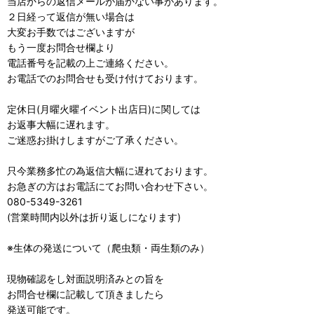
当店からの返信メールが届かない事があります。
２日経って返信が無い場合は
大変お手数ではございますが
もう一度お問合せ欄より
電話番号を記載の上ご連絡ください。
お電話でのお問合せも受け付けております。
定休日(月曜火曜イベント出店日)に関しては
お返事大幅に遅れます。
ご迷惑お掛けしますがご了承ください。
只今業務多忙の為返信大幅に遅れております。
お急ぎの方はお電話にてお問い合わせ下さい。
080-5349-3261
(営業時間内以外は折り返しになります)
※生体の発送について（爬虫類・両生類のみ）
現物確認をし対面説明済みとの旨を
お問合せ欄に記載して頂きましたら
発送可能です。