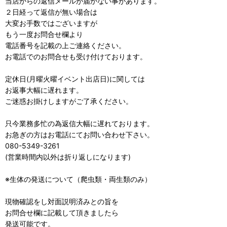
当店からの返信メールが届かない事があります。
２日経って返信が無い場合は
大変お手数ではございますが
もう一度お問合せ欄より
電話番号を記載の上ご連絡ください。
お電話でのお問合せも受け付けております。
定休日(月曜火曜イベント出店日)に関しては
お返事大幅に遅れます。
ご迷惑お掛けしますがご了承ください。
只今業務多忙の為返信大幅に遅れております。
お急ぎの方はお電話にてお問い合わせ下さい。
080-5349-3261
(営業時間内以外は折り返しになります)
※生体の発送について（爬虫類・両生類のみ）
現物確認をし対面説明済みとの旨を
お問合せ欄に記載して頂きましたら
発送可能です。