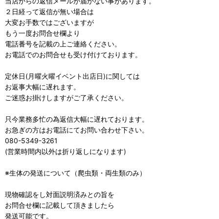
当店からの返信メールが届かない事があります。
２日経って返信が無い場合は
大変お手数ではございますが
もう一度お問合せ欄より
電話番号を記載の上ご連絡ください。
お電話でのお問合せも受け付けております。
定休日(月曜火曜イベント出店日)に関しては
お返事大幅に遅れます。
ご迷惑お掛けしますがご了承ください。
只今業務多忙の為返信大幅に遅れております。
お急ぎの方はお電話にてお問い合わせ下さい。
080-5349-3261
(営業時間内以外は折り返しになります)
※生体の発送について（爬虫類・両生類のみ）
現物確認をし対面説明済みとの旨を
お問合せ欄に記載して頂きましたら
発送可能です。