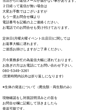
当店からの返信メールが届かない事があります。
２日経って返信が無い場合は
大変お手数ではございますが
もう一度お問合せ欄より
電話番号を記載の上ご連絡ください。
お電話でのお問合せも受け付けております。
定休日(月曜火曜イベント出店日)に関しては
お返事大幅に遅れます。
ご迷惑お掛けしますがご了承ください。
只今業務多忙の為返信大幅に遅れております。
お急ぎの方はお電話にてお問い合わせ下さい。
080-5349-3261
(営業時間内以外は折り返しになります)
※生体の発送について（爬虫類・両生類のみ）
現物確認をし対面説明済みとの旨を
お問合せ欄に記載して頂きましたら
発送可能です。