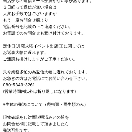
当店からの返信メールが届かない事があります。
２日経って返信が無い場合は
大変お手数ではございますが
もう一度お問合せ欄より
電話番号を記載の上ご連絡ください。
お電話でのお問合せも受け付けております。
定休日(月曜火曜イベント出店日)に関しては
お返事大幅に遅れます。
ご迷惑お掛けしますがご了承ください。
只今業務多忙の為返信大幅に遅れております。
お急ぎの方はお電話にてお問い合わせ下さい。
080-5349-3261
(営業時間内以外は折り返しになります)
※生体の発送について（爬虫類・両生類のみ）
現物確認をし対面説明済みとの旨を
お問合せ欄に記載して頂きましたら
発送可能です。