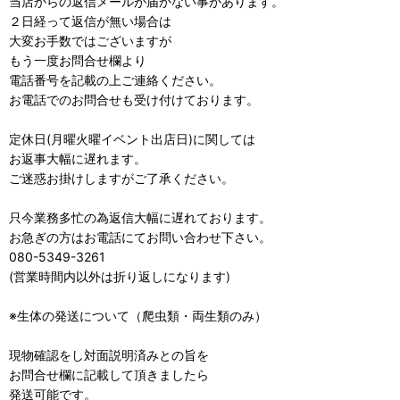
当店からの返信メールが届かない事があります。
２日経って返信が無い場合は
大変お手数ではございますが
もう一度お問合せ欄より
電話番号を記載の上ご連絡ください。
お電話でのお問合せも受け付けております。
定休日(月曜火曜イベント出店日)に関しては
お返事大幅に遅れます。
ご迷惑お掛けしますがご了承ください。
只今業務多忙の為返信大幅に遅れております。
お急ぎの方はお電話にてお問い合わせ下さい。
080-5349-3261
(営業時間内以外は折り返しになります)
※生体の発送について（爬虫類・両生類のみ）
現物確認をし対面説明済みとの旨を
お問合せ欄に記載して頂きましたら
発送可能です。