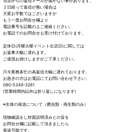
当店からの返信メールが届かない事があります。
２日経って返信が無い場合は
大変お手数ではございますが
もう一度お問合せ欄より
電話番号を記載の上ご連絡ください。
お電話でのお問合せも受け付けております。
定休日(月曜火曜イベント出店日)に関しては
お返事大幅に遅れます。
ご迷惑お掛けしますがご了承ください。
只今業務多忙の為返信大幅に遅れております。
お急ぎの方はお電話にてお問い合わせ下さい。
080-5349-3261
(営業時間内以外は折り返しになります)
※生体の発送について（爬虫類・両生類のみ）
現物確認をし対面説明済みとの旨を
お問合せ欄に記載して頂きましたら
発送可能です。