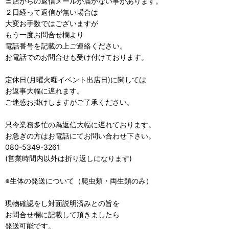
当店からの返信メールが届かない事があります。
２日経って返信が無い場合は
大変お手数ではございますが
もう一度お問合せ欄より
電話番号を記載の上ご連絡ください。
お電話でのお問合せも受け付けております。
定休日(月曜火曜イベント出店日)に関しては
お返事大幅に遅れます。
ご迷惑お掛けしますがご了承ください。
只今業務多忙の為返信大幅に遅れております。
お急ぎの方はお電話にてお問い合わせ下さい。
080-5349-3261
(営業時間内以外は折り返しになります)
※生体の発送について（爬虫類・両生類のみ）
現物確認をし対面説明済みとの旨を
お問合せ欄に記載して頂きましたら
発送可能です。