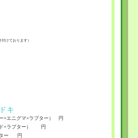
受け付けております）
ドキ
ー×エニグマ×ラプター） 円
ード×ラプター） 円
プター 円