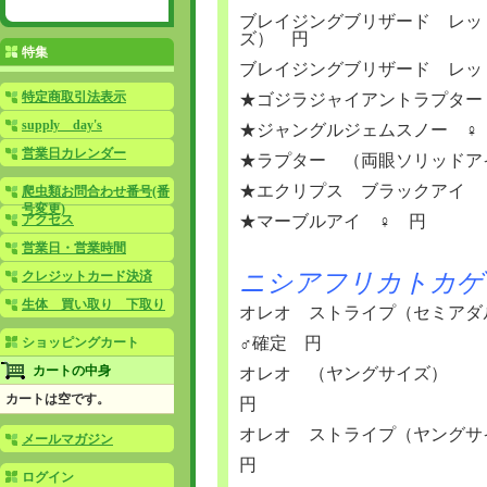
ブレイジングブリザード レ
ズ） 円
特集
ブレイジングブリザード レッ
特定商取引法表示
★ゴジラジャイアントラプター
supply day's
★ジャングルジェムスノー ♀
営業日カレンダー
★ラプター （両眼ソリッドア
★エクリプス ブラックアイ
爬虫類お問合わせ番号(番
号変更)
アクセス
★マーブルアイ ♀ 円
営業日・営業時間
クレジットカード決済
ニシアフリカトカゲ
生体 買い取り 下取り
オレオ ストライプ（セミアダ
♂確定 円
ショッピングカート
カートの中身
オレオ （ヤングサイズ）
カートは空です。
円
オレオ ストライプ（ヤングサ
メールマガジン
円
ログイン