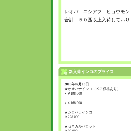
レオパ ニシアフ ヒョウモ
合計 ５０匹以上入荷しており
新入荷インコのプライス
2016年02月13日
★オオハナインコ（ペア価格あり）
♂￥198.000
♀￥168.000
★シロハラインコ
￥228.000
★セネガルパロット