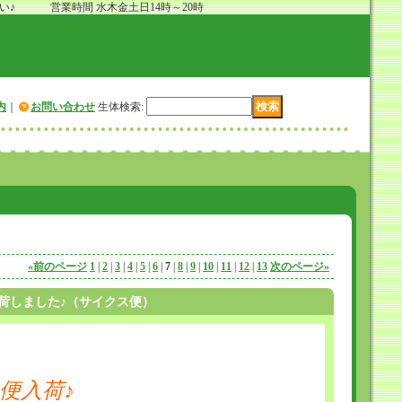
 営業時間 水木金土日14時～20時
内
｜
お問い合わせ
生体検索
:
«
前のページ
1
|
2
|
3
|
4
|
5
|
6
|
7
|
8
|
9
|
10
|
11
|
12
|
13
次のページ
»
荷しました♪（サイクス便）
便入荷♪