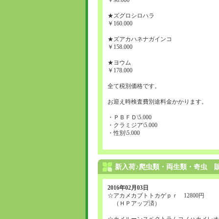
￥98.000
★ズグロシロハラ
￥160.000
★ズアカハネナガインコ
￥158.000
★ヨウム
￥178.000
全て税別価格です。
お迎え時検査費別途料金かかります。
・ＰＢＦＤ\5.000
・クラミジア\5.000
・性別\5.000
新入荷♪爬虫類・両生類・奇虫 販
2016年02月03日
☆アカメカブトトカゲｐｒ 12800円
（ＨＰアップ済）