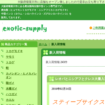
大阪府寝屋川市に店舗をオープン致しましたので是非お立ち寄り下さい♪
大阪府寝屋川市にある爬虫類両生類中型インコ専門店です。
爬虫類（ヒョウモントカゲモドキ・ニシアフリカトカゲモドキ）
中型インコ（ヨウム・シロハラインコ・ズグロシロハラインコ）を
販売しております。
ご利用案
商品カテゴリ一覧
ホーム
｜
新入荷情報
トカゲモドキ
新入荷情報
ヤモリ
新入荷情報:
243
件
トカゲ
蛇
カメレオン・ヒメカメレ
オン
レオパとニシアフとクレス大量入
陸ガメ
水棲ガメ
2016年02月14日
ハコガメ
カエル
スティーブサイクス