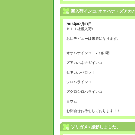
新入荷インコ♪オオハナ・ズアカ
2016年02月03日
ＢＩＩ社雛入荷♪
お店デビューは来週になります。
オオハナインコ ♂♀各1羽
ズアカハネナガインコ
セネガルパロット
シロハラインコ
ズグロシロハラインコ
ヨウム
お問合せお待ちしております！！
ソリガメ♀撮影しました。