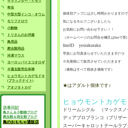
サラマンダー・イモリ
奇虫
個体別アップには少し時間かかりますので
中型大型インコ・オウム
モリフクロウ
気になるモルフございましたら
小動物
お気軽にお問い合わせ下さい！！
トリさんのお洋服
（ホームページのお問合せ欄又はlineで
鳥用品
lineID yesrakuraku
爬虫類用品
早急にお写真送らせていただきます(^^)/
冷凍マウス
※先着順にて販売させていただきます
ヨーロッパイエコオロギ
※過去販売生体禄
（価格はすべて税抜き価格です）
ヒョウモントカゲモドキ
(ブラックナイト)
★はアダルト個体です♪
アオジタトカゲ
ヒョウモントカゲモ
店長日記
ドリームシクル （マックスノ
鳥さん＆小動物ブログ
爬虫類＆両生類ブログ
ディアブロブランコ（ブリザ
鳥のおもちゃ通販店
スーパーキャロットテールラ