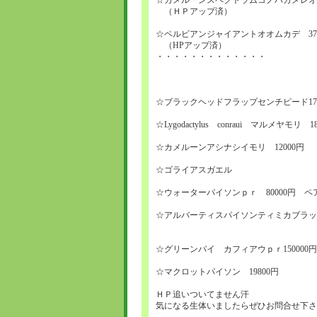
☆カメルーンスペクトラムコノハカメレオン
（ＨＰアップ済）
☆ペルビアンジャイアントオオムカデ 378
（HPアップ済）
・・・・・・・・・・・・・
☆ブラックヘッドフラップセンチピード178
☆Lygodactylus conraui マルメヤモリ 1
☆カメルーンアシナシイモリ 12000円
☆ゴライアスガエル
☆ウォーターパイソンｐｒ 80000円 ペ
☆アルバーティスパイソンティミカブラック
☆グリーンパイ カフィアウｐｒ150000円 ♂
☆マクロットパイソン 19800円
ＨＰ追いついてません汗
気になる生体いましたらぜひお問合せ下さ