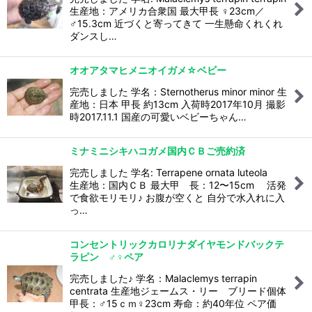
生産地：アメリカ合衆国 最大甲長 ♀23cm／
♂15.3cm 近づくと寄ってきて 一生懸命くれくれ
ダンスし…
オオアタマヒメニオイガメ☆ベビー
完売しました 学名：Sternotherus minor minor 生
産地：日本 甲長 約13cm 入荷時2017年10月 撮影
時2017.11.1 国産の可愛いベビーちゃん…
ミナミニシキハコガメ国内ＣＢご売約済
完売しました 学名: Terrapene ornata luteola
生産地：国内ＣＢ 最大甲 長：12〜15cm 活発
で食欲モリモリ♪ お腹が空くと 自分で水入れに入
っ…
コンセントリックカロリナダイヤモンドバックテ
ラピン ♂♀ペア
完売しました♪ 学名：Malaclemys terrapin
centrata 生産地ジェームス・リー ブリード個体
甲長：♂15ｃｍ♀23cm 寿命：約40年位 ペア価