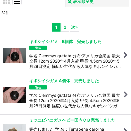
表示順変更
閉じる
82
件
表示数
:
1
2
次
»
並び順
:
キボシイシガメ B個体 完売しました
絞り込む
学名:Clemmys guttata 分布:アメリカ合衆国 最大
全長:12cm 2020年4月入荷 甲長:4.5cm 2020年5
月28日測定 幅広い世代から人気なキボシイシガ…
キボシイシガメ A個体 完売しました
学名:Clemmys guttata 分布:アメリカ合衆国 最大
全長:12cm 2020年4月入荷 甲長:4.5cm 2020年5
月28日測定 幅広い世代から人気なキボシイシガ…
ミツユビハコガメベビー国内ＣＢ完売しました
完売しました 学 名：Terrapene carolina