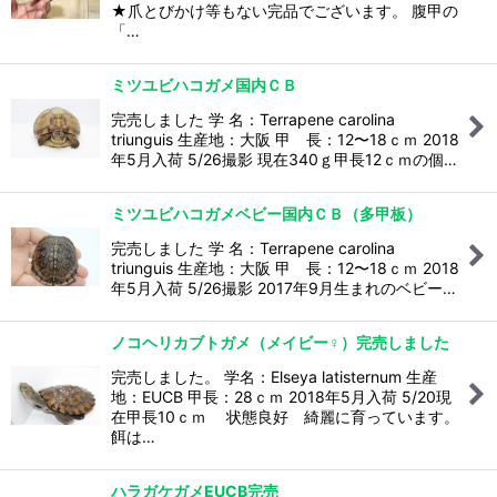
★爪とびかけ等もない完品でございます。 腹甲の
「…
ミツユビハコガメ国内ＣＢ
完売しました 学 名：Terrapene carolina
triunguis 生産地：大阪 甲 長：12〜18ｃｍ 2018
年5月入荷 5/26撮影 現在340ｇ甲長12ｃｍの個…
ミツユビハコガメベビー国内ＣＢ（多甲板）
完売しました 学 名：Terrapene carolina
triunguis 生産地：大阪 甲 長：12〜18ｃｍ 2018
年5月入荷 5/26撮影 2017年9月生まれのベビー…
ノコヘリカブトガメ（メイビー♀）完売しました
完売しました。 学名：Elseya latisternum 生産
地：EUCB 甲長：28ｃｍ 2018年5月入荷 5/20現
在甲長10ｃｍ 状態良好 綺麗に育っています。
餌は…
ハラガケガメEUCB完売