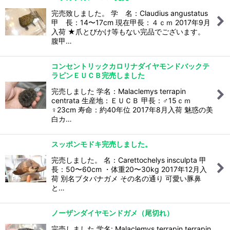
完売致しました。 学 名：Claudius angustatus
甲 長：14〜17cm 現在甲長：４ｃｍ 2017年9月
入荷 ★爪とびかけ等もない完品でございます。
腹甲…
コンセントリックカロリナダイヤモンドバックテ
ラピンＥＵＣＢ完売しました
完売しました 学名：Malaclemys terrapin
centrata 生産地：ＥＵＣＢ 甲長：♂15ｃｍ
♀23cm 寿命：約40年位 2017年8月入荷 魅惑の美
白カ…
スッポンモドキ完売しました。
完売しました。 名：Carettochelys insculpta 甲
長：50〜60cm ・体重20〜30kg 2017年12月入
荷 別名ブタバナガメ その名の通り 可愛い豚鼻
と…
ノーザンダイヤモンドガメ（尾切れ）
完売しました 学名: Malaclemys terrapin terrapin