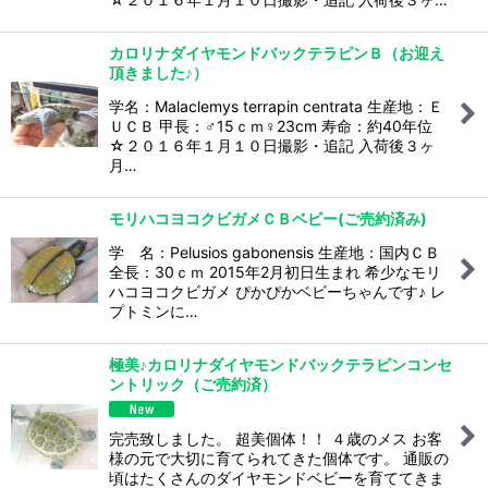
カロリナダイヤモンドバックテラピンＢ（お迎え
頂きました♪）
学名：Malaclemys terrapin centrata 生産地：Ｅ
ＵＣＢ 甲長：♂15ｃｍ♀23cm 寿命：約40年位
☆２０１６年１月１０日撮影・追記 入荷後３ヶ
月…
モリハコヨコクビガメＣＢベビー(ご売約済み)
学 名：Pelusios gabonensis 生産地：国内ＣＢ
全長：30ｃｍ 2015年2月初日生まれ 希少なモリ
ハコヨコクビガメ ぴかぴかベビーちゃんです♪ レ
プトミンに…
極美♪カロリナダイヤモンドバックテラピンコンセ
ントリック（ご売約済）
完売致しました。 超美個体！！ ４歳のメス お客
様の元で大切に育てられてきた個体です。 通販の
頃はたくさんのダイヤモンドベビーを育ててきま