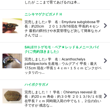
したが ここまで育てあげるのは本…
ニシキマゲクビガメＦＨ
完売しました♪ 学 名：Emydura subglobosa 甲
長：約20cm ２０１３/9/16現在 甲長約４セン
チ 最初の餌付けや水質管理など決して簡単なカメ
さんでは …
SALE!!!トゲモモ・ペア★レッド＆メニースパイ
ク(ご売約頂きました）
完売しました♪ 学 名：Acanthochelys
pallidipectoris 生産地：ウルグアイ 甲長：最大
17.5cm 現在♂甲長１４ｃｍ♀１５ｃｍ ピンクがベ
ッタリのっ…
ハイポクサガメ
完売しました！！ 学名：Chinemys reevesii 全
長：約20ｃｍ 寿命：約３０年 ２０１３/９/１６現
在甲長７ｃｍ 同時期入荷の中でも１，２位の白い
子ですが 残念な…