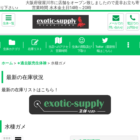
大阪府寝屋川市に店舗をオープン致しましたので是非お立ち寄
り下さい♪ 営業時間 水木金土日14時～20時
生体一覧
メールでの
電話での
問い合わせ
お問合せ
当店へのアクセ
生体の買取及び
Twitter（最新情
生体カテゴリ
在庫リスト
ス 営業時間
下取り
報はこちら）
ホーム
>
※過去販売生体禄
>
水棲ガメ
最新の在庫状況
最新の在庫リストはこちら！
水棲ガメ