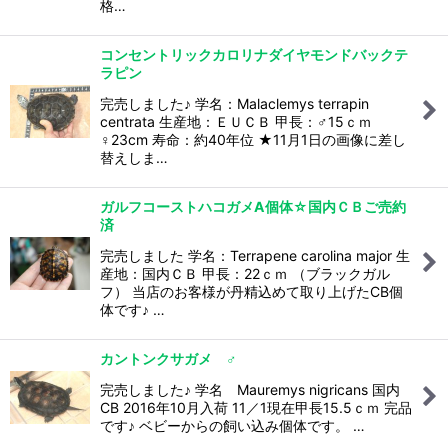
格…
コンセントリックカロリナダイヤモンドバックテ
ラピン
完売しました♪ 学名：Malaclemys terrapin
centrata 生産地：ＥＵＣＢ 甲長：♂15ｃｍ
♀23cm 寿命：約40年位 ★11月1日の画像に差し
替えしま…
ガルフコーストハコガメA個体☆国内ＣＢご売約
済
完売しました 学名：Terrapene carolina major 生
産地：国内ＣＢ 甲長：22ｃｍ （ブラックガル
フ） 当店のお客様が丹精込めて取り上げたCB個
体です♪ …
カントンクサガメ ♂
完売しました♪ 学名 Mauremys nigricans 国内
CB 2016年10月入荷 11／1現在甲長15.5ｃｍ 完品
です♪ ベビーからの飼い込み個体です。 …