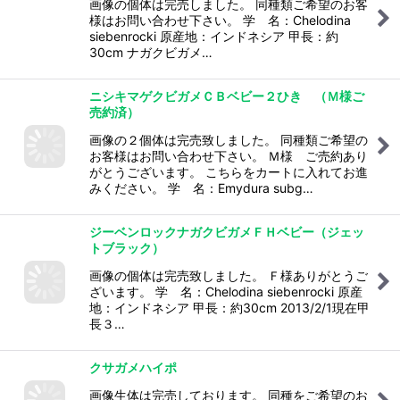
画像の個体は完売しました。 同種類ご希望のお客
様はお問い合わせ下さい。 学 名：Chelodina
siebenrocki 原産地：インドネシア 甲長：約
30cm ナガクビガメ…
ニシキマゲクビガメＣＢベビー２ひき （Ｍ様ご
売約済）
画像の２個体は完売致しました。 同種類ご希望の
お客様はお問い合わせ下さい。 Ｍ様 ご売約あり
がとうございます。 こちらをカートに入れてお進
みください。 学 名：Emydura subg…
ジーベンロックナガクビガメＦＨベビー（ジェッ
トブラック）
画像の個体は完売致しました。 Ｆ様ありがとうご
ざいます。 学 名：Chelodina siebenrocki 原産
地：インドネシア 甲長：約30cm 2013/2/1現在甲
長３…
クサガメハイポ
画像生体は完売しております。 同種をご希望のお