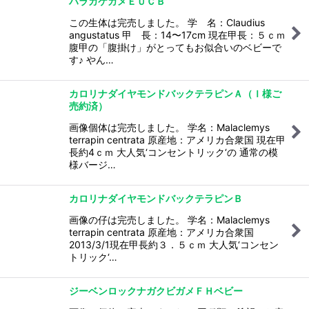
ハラガケガメＥＵＣＢ
この生体は完売しました。 学 名：Claudius
angustatus 甲 長：14〜17cm 現在甲長：５ｃｍ
腹甲の「腹掛け」がとってもお似合いのベビーで
す♪ やん…
カロリナダイヤモンドバックテラピンＡ（Ｉ様ご
売約済）
画像個体は完売しました。 学名：Malaclemys
terrapin centrata 原産地：アメリカ合衆国 現在甲
長約4ｃｍ 大人気‘コンセントリック‘の 通常の模
様バージ…
カロリナダイヤモンドバックテラピンＢ
画像の仔は完売しました。 学名：Malaclemys
terrapin centrata 原産地：アメリカ合衆国
2013/3/1現在甲長約３．５ｃｍ 大人気‘コンセン
トリック‘…
ジーベンロックナガクビガメＦＨベビー