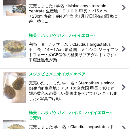
完売しました♪ 学名：Malaclemys terrapin
centrata 生産地：ＥＵＣＢ 甲長：♂15ｃｍ
♀23cm 寿命：約40年位 ☆1月17日現在の画像に
差し替え…
極美！ハラガケガメ ハイイエロー♀
完売しました♪ 学 名：Claudius angustatus
甲 長：14〜17cm 原産国：メキシコ ジャイアン
トフォームのCB個体の極美サブアダルト♀です♪
甲羅は黒色が殆…
スジクビヒメニオイガメ★ペア
完売いたしました 学 名：Sternotherus minor
petltifer 生産地：アメリカ合衆国 甲長：10ｃｍ
顔の黄色みの美しい美個体をペアでセレクトしま
した♪ 写真では顔…
極美！ハラガケガメ ハイポ ハイイエロー♀
ご売約
完売しました 学 名：Claudius angustatus 甲