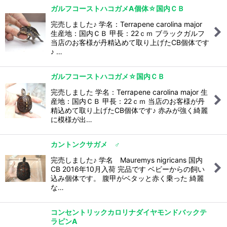
ガルフコーストハコガメA個体☆国内ＣＢ
完売しました♪ 学名：Terrapene carolina major
生産地：国内ＣＢ 甲長：22ｃｍ ブラックガルフ
当店のお客様が丹精込めて取り上げたCB個体です
♪ …
ガルフコーストハコガメ☆国内ＣＢ
完売しました 学名：Terrapene carolina major 生
産地：国内ＣＢ 甲長：22ｃｍ 当店のお客様が丹
精込めて取り上げたCB個体です♪ 赤みが強く綺麗
に模様が出…
カントンクサガメ ♂
完売しました♪ 学名 Mauremys nigricans 国内
CB 2016年10月入荷 完品です ベビーからの飼い
込み個体です。 腹甲がベタッと赤く乗った 綺麗
な…
コンセントリックカロリナダイヤモンドバックテ
ラピンA