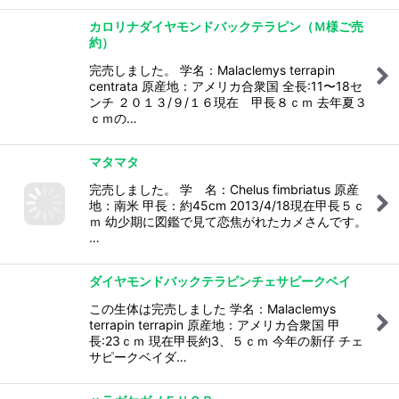
カロリナダイヤモンドバックテラピン（Ｍ様ご売
約）
完売しました。 学名：Malaclemys terrapin
centrata 原産地：アメリカ合衆国 全長:11〜18セ
ンチ ２０１３/９/１６現在 甲長８ｃｍ 去年夏３
ｃｍの…
マタマタ
完売しました。 学 名：Chelus fimbriatus 原産
地：南米 甲長：約45cm 2013/4/18現在甲長５ｃ
ｍ 幼少期に図鑑で見て恋焦がれたカメさんです。
…
ダイヤモンドバックテラピンチェサピークベイ
この生体は完売しました 学名：Malaclemys
terrapin terrapin 原産地：アメリカ合衆国 甲
長:23ｃｍ 現在甲長約3、５ｃｍ 今年の新仔 チェ
サピークベイダ…