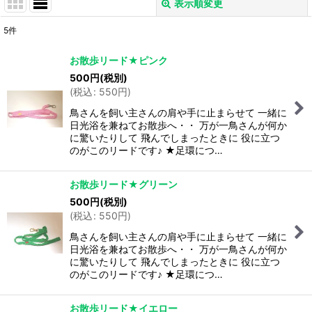
表示順変更
閉じる
5
件
表示数
:
お散歩リード★ピンク
500
円
(税別)
並び順
:
(
税込
:
550
円
)
鳥さんを飼い主さんの肩や手に止まらせて 一緒に
絞り込む
日光浴を兼ねてお散歩へ・・ 万が一鳥さんが何か
に驚いたりして 飛んでしまったときに 役に立つ
のがこのリードです♪ ★足環につ…
お散歩リード★グリーン
500
円
(税別)
(
税込
:
550
円
)
鳥さんを飼い主さんの肩や手に止まらせて 一緒に
日光浴を兼ねてお散歩へ・・ 万が一鳥さんが何か
に驚いたりして 飛んでしまったときに 役に立つ
のがこのリードです♪ ★足環につ…
お散歩リード★イエロー