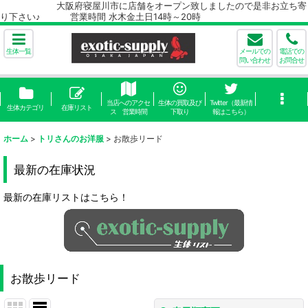
大阪府寝屋川市に店舗をオープン致しましたので是非お立ち寄
り下さい♪ 営業時間 水木金土日14時～20時
生体一覧
メールでの
電話での
問い合わせ
お問合せ
当店へのアクセ
生体の買取及び
Twitter（最新情
生体カテゴリ
在庫リスト
ス 営業時間
下取り
報はこちら）
ホーム
>
トリさんのお洋服
>
お散歩リード
最新の在庫状況
最新の在庫リストはこちら！
お散歩リード