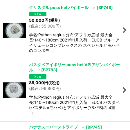
クリスタル poss het パイボール ♂
[
BP748
]
50,000
円
(税別)
(
税込
:
55,000
円
)
学名:Python regius 分布:アフリカ広域 最大全
長:140〜180cm 2021年1月入荷 EUCB ブルーア
イリューシコンプレックスの スペシャルとモハベ
のコンボモ…
パスタベアイボリー poss het VPIアザンパイボー
ル ♂
[
BP783
]
88,000
円
(税別)
(
税込
:
96,800
円
)
学名:Python regius 分布:アフリカ広域 最大全
長:140〜180cm 2021年1月入荷 EUCB パスタベ
(パステル×モハベ)とアイボリー(YB×YB)の 4重
コ…
バナナスーパーストライプ ♂
[
BP745
]