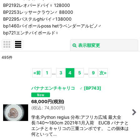
BP2192レオパードパイ♀ 128000
BP2253レッサークラウン♂ 88000
BP2295パステルghiパイ♂138000
bp1460パイボールposs hetラベンダーアルビノ♂
bp721エンチパイボールド♀
表示順変更
閉じる
495
件
表示数
:
«
前
1
...
3
4
5
...
9
次
»
並び順
:
バナナエンチキャリコ ♂
[
BP743
]
絞り込む
68,000
円
(税別)
(
税込
:
74,800
円
)
学名:Python regius 分布:アフリカ広域 最大全
長:140〜180cm 2021年1月入荷 EUCB バナナと
エンチとキャリコの三重コンボです。 この個体は
何といって…