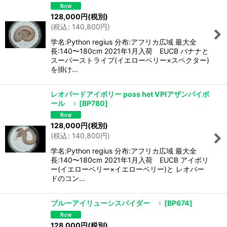
128,000
円
(税別)
(
税込
:
140,800
円
)
学名:Python regius 分布:アフリカ広域 最大全
長:140〜180cm 2021年1月入荷 EUCB バナナと
スーパーストライプ(イエローベリー×スペクター)
を掛け…
レオパードアイボリー poss het VPIアザンパイボ
ール ♀
[
BP780
]
128,000
円
(税別)
(
税込
:
140,800
円
)
学名:Python regius 分布:アフリカ広域 最大全
長:140〜180cm 2021年1月入荷 EUCB アイボリ
ー(イエローベリー×イエローベリー)と レオパー
ドのコン…
ブルーアイリューシスパイダー ♀
[
BP674
]
128,000
円
(税別)