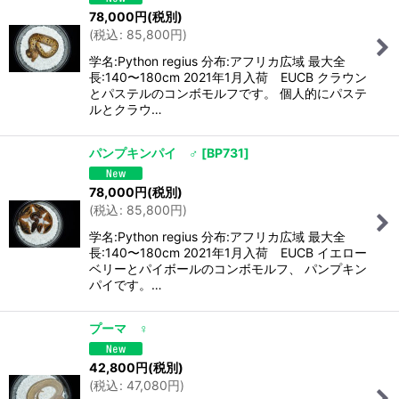
78,000
円
(税別)
(
税込
:
85,800
円
)
学名:Python regius 分布:アフリカ広域 最大全
長:140〜180cm 2021年1月入荷 EUCB クラウン
とパステルのコンボモルフです。 個人的にパステ
ルとクラウ…
パンプキンパイ ♂
[
BP731
]
78,000
円
(税別)
(
税込
:
85,800
円
)
学名:Python regius 分布:アフリカ広域 最大全
長:140〜180cm 2021年1月入荷 EUCB イエロー
ベリーとパイボールのコンボモルフ、 パンプキン
パイです。…
プーマ ♀
42,800
円
(税別)
(
税込
:
47,080
円
)