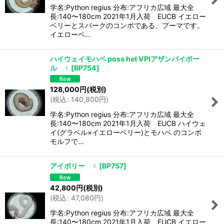
学名:Python regius 分布:アフリカ広域 最大全
長:140〜180cm 2021年1月入荷 EUCB イエロー
ベリーとスパークのコンボである、プーマです。
イエローベ…
ハイウェイモハベ poss het VPIアザンパイボー
ル ♀
[
BP754
]
128,000
円
(税別)
(
税込
:
140,800
円
)
学名:Python regius 分布:アフリカ広域 最大全
長:140〜180cm 2021年1月入荷 EUCB ハイウェ
イ(グラベル×イエローベリー)とモハベ のコンボ
モルフで…
アイボリー ♀
[
BP757
]
42,800
円
(税別)
(
税込
:
47,080
円
)
学名:Python regius 分布:アフリカ広域 最大全
長:140〜180cm 2021年1月入荷 EUCB イエロー