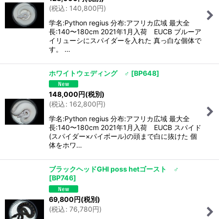
(
税込
:
140,800
円
)
学名:Python regius 分布:アフリカ広域 最大全
長:140〜180cm 2021年1月入荷 EUCB ブルーア
イリューシにスパイダーを入れた 真っ白な個体で
す。 …
ホワイトウェディング ♂
[
BP648
]
148,000
円
(税別)
(
税込
:
162,800
円
)
学名:Python regius 分布:アフリカ広域 最大全
長:140〜180cm 2021年1月入荷 EUCB スパイド
(スパイダー×パイボール)の頭まで白に抜けた 個
体をホワ…
ブラックヘッドGHI poss hetゴースト ♂
[
BP746
]
69,800
円
(税別)
(
税込
:
76,780
円
)