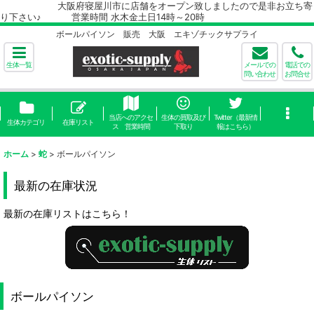
大阪府寝屋川市に店舗をオープン致しましたので是非お立ち寄
り下さい♪ 営業時間 水木金土日14時～20時
ボールパイソン 販売 大阪 エキゾチックサプライ
生体一覧
メールでの
電話での
問い合わせ
お問合せ
当店へのアクセ
生体の買取及び
Twitter（最新情
生体カテゴリ
在庫リスト
ス 営業時間
下取り
報はこちら）
ホーム
>
蛇
>
ボールパイソン
最新の在庫状況
最新の在庫リストはこちら！
ボールパイソン