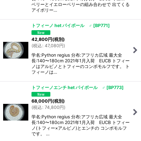
ベリーとイエローベリーの組み合わせで 出てくる
アイボリー…
トフィーノ het パイボール ♂
[
BP771
]
42,800
円
(税別)
(
税込
:
47,080
円
)
学名:Python regius 分布:アフリカ広域 最大全
長:140〜180cm 2021年1月入荷 EUCB トフィー
ノはアルビノとトフィーのコンボモルフです。 ト
フィーノは…
トフィーノエンチ het パイボール ♂
[
BP773
]
68,000
円
(税別)
(
税込
:
74,800
円
)
学名:Python regius 分布:アフリカ広域 最大全
長:140〜180cm 2021年1月入荷 EUCB トフィー
ノ(トフィー×アルビノ)とエンチの コンボモルフ
です。 …