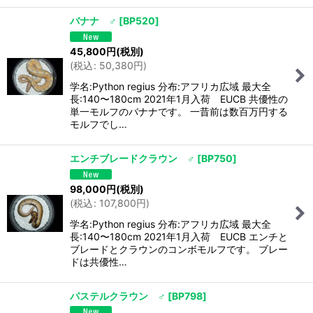
バナナ ♂
[
BP520
]
45,800
円
(税別)
(
税込
:
50,380
円
)
学名:Python regius 分布:アフリカ広域 最大全
長:140〜180cm 2021年1月入荷 EUCB 共優性の
単一モルフのバナナです。 一昔前は数百万円する
モルフでし…
エンチブレードクラウン ♂
[
BP750
]
98,000
円
(税別)
(
税込
:
107,800
円
)
学名:Python regius 分布:アフリカ広域 最大全
長:140〜180cm 2021年1月入荷 EUCB エンチと
ブレードとクラウンのコンボモルフです。 ブレー
ドは共優性…
パステルクラウン ♂
[
BP798
]