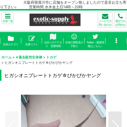
大阪府寝屋川市に店舗をオープン致しましたので是非お立ち寄
り下さい♪ 営業時間 水木金土日14時～20時
生体一覧
メールでの
電話での
問い合わせ
お問合せ
当店へのアクセ
生体の買取及び
Twitter（最新情
生体カテゴリ
在庫リスト
ス 営業時間
下取り
報はこちら）
ホーム
>
※過去販売生体禄
>
トカゲ
>
ヒガシオニプレートトカゲ☆ぴかぴかヤング
ヒガシオニプレートトカゲ☆ぴかぴかヤング