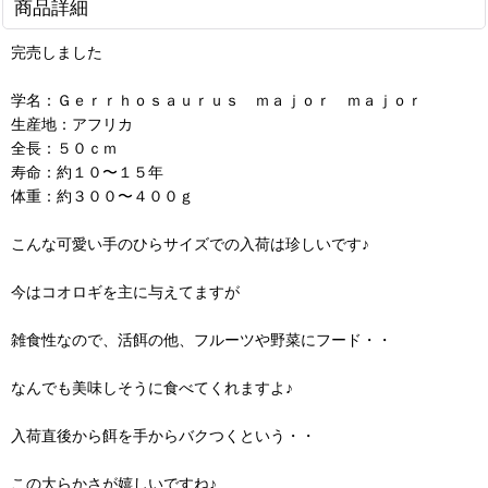
商品詳細
完売しました
学名：Ｇｅｒｒｈｏｓａｕｒｕｓ ｍａｊｏｒ ｍａｊｏｒ
生産地：アフリカ
全長：５０ｃｍ
寿命：約１０〜１５年
体重：約３００〜４００ｇ
こんな可愛い手のひらサイズでの入荷は珍しいです♪
今はコオロギを主に与えてますが
雑食性なので、活餌の他、フルーツや野菜にフード・・
なんでも美味しそうに食べてくれますよ♪
入荷直後から餌を手からバクつくという・・
この大らかさが嬉しいですね♪