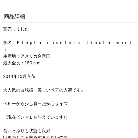
商品詳細
完売しました
学名：Ｅｌｅｐｈａ ｏｂｓｏｌｅｔａ ｌｉｎｄｈｅｉｍｅｒｉ
ｉ
生産地；アメリカ合衆国
最大全長：160ｃｍ
2014年10月入荷
大人気の白蛇様 美しいペアの入荷です♪
ベビーから少し育った安心サイズ
（現在ピンマＬを与えています♪）
食いっぷりも状態も良好
いまのところ噛み付きもないので