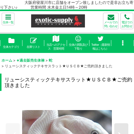
大阪府寝屋川市に店舗をオープン致しましたので是非お立ち寄
り下さい♪ 営業時間 水木金土日14時～20時
生体一覧
メールでの
電話での
問い合わせ
お問合せ
当店へのアクセ
生体の買取及び
Twitter（最新情
生体カテゴリ
在庫リスト
ス 営業時間
下取り
報はこちら）
ホーム
>
※過去販売生体禄
>
蛇
>
リューシスティックテキサスラット★ＵＳＣＢ★ご売約頂きました
リューシスティックテキサスラット★ＵＳＣＢ★ご売約
頂きました