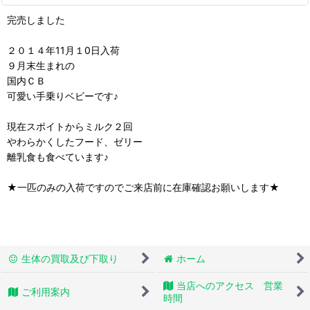
完売しました
２０１４年11月１0日入荷
９月末生まれの
国内ＣＢ
可愛い手乗りベビーです♪
現在スポイトからミルク２回
やわらかくしたフード、ゼリー
離乳食も食べています♪
★一匹のみの入荷ですのでご来店前に在庫確認お願いします★
生体の買取及び下取り
ホーム
当店へのアクセス 営業
ご利用案内
時間