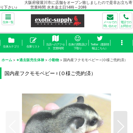
大阪府寝屋川市に店舗をオープン致しましたので是非お立ち寄
り下さい♪ 営業時間 水木金土日14時～20時
生体一覧
メールでの
電話での
問い合わせ
お問合せ
当店へのアクセ
生体の買取及び
Twitter（最新情
生体カテゴリ
在庫リスト
ス 営業時間
下取り
報はこちら）
ホーム
>
※過去販売生体禄
>
小動物
>
国内産フクモモベビー♀(Ｏ様ご売約済）
国内産フクモモベビー♀(Ｏ様ご売約済）