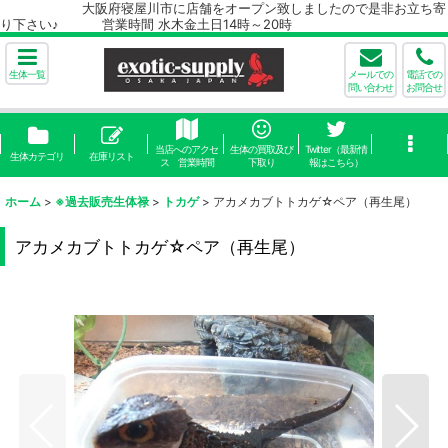
大阪府寝屋川市に店舗をオープン致しましたので是非お立ち寄
り下さい♪ 営業時間 水木金土日14時～20時
生体一覧
メールでの
電話での
問い合わせ
お問合せ
当店へのアクセ
生体の買取及び
Twitter（最新情
生体カテゴリ
在庫リスト
ス 営業時間
下取り
報はこちら）
ホーム
>
※過去販売生体禄
>
トカゲ
>
アカメカブトトカゲ☆ペア（再生尾）
アカメカブトトカゲ☆ペア（再生尾）