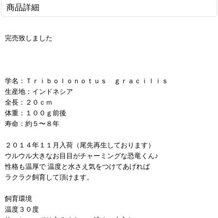
商品詳細
完売致しました
学名：Ｔｒｉｂｏｌｏｎｏｔｕｓ ｇｒａｃｉｌｉｓ
生産地：インドネシア
全長：２０ｃｍ
体重：１００ｇ前後
寿命：約５〜８年
２０１４年１１月入荷（尾先再生しております）
ウルウル大きなお目目がチャーミングな恐竜くん♪
性格も温厚で 温度と水さえ気をつけてあげれば
ラクラク飼育して頂けます。
飼育環境
温度３０度