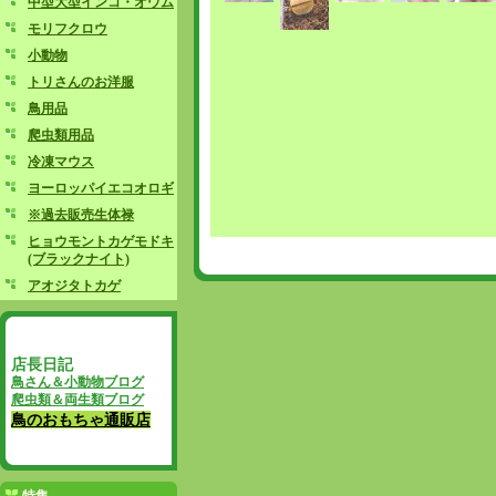
中型大型インコ・オウム
モリフクロウ
小動物
トリさんのお洋服
鳥用品
爬虫類用品
冷凍マウス
ヨーロッパイエコオロギ
※過去販売生体禄
ヒョウモントカゲモドキ
(ブラックナイト)
アオジタトカゲ
店長日記
鳥さん＆小動物ブログ
爬虫類＆両生類ブログ
鳥のおもちゃ通販店