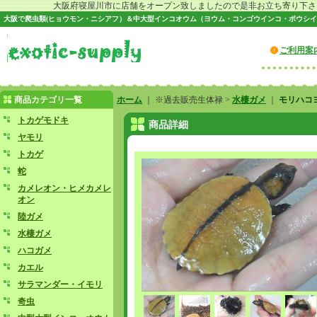
大阪府寝屋川市に店舗をオープン致しましたので是非お立ち寄り下さい♪
大阪で爬虫類(ヒョウモン・ニシアフ）＆中大型インコオウム（ヨウム・コンゴウインコ・ボウシイ
ご利用案
商品カテゴリ一覧
ホーム
｜ ※過去販売生体禄 >
水棲ガメ
｜
モリハコ
トカゲモドキ
商品詳細
ヤモリ
トカゲ
蛇
カメレオン・ヒメカメレ
オン
陸ガメ
水棲ガメ
ハコガメ
カエル
サラマンダー・イモリ
奇虫