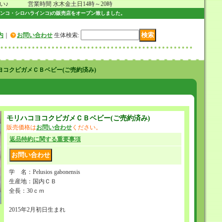
 営業時間 水木金土日14時～20時
ンコ・シロハラインコ)の販売店をオープン致しました。
内
｜
お問い合わせ
生体検索
:
ヨコクビガメＣＢベビー(ご売約済み)
モリハコヨコクビガメＣＢベビー(ご売約済み)
販売価格は
お問い合わせ
ください。
返品特約に関する重要事項
学 名：Pelusios gabonensis
生産地：国内ＣＢ
全長：30ｃｍ
2015年2月初日生まれ