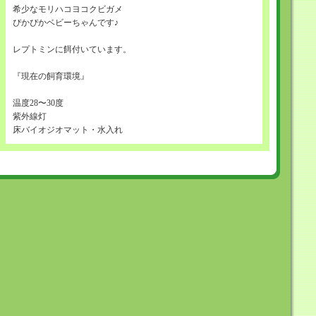
希少なモリハコヨコクビガメ
ぴかぴかベビーちゃんです♪
レプトミンに餌付いています。
『現在の飼育環境』
温度28〜30度
紫外線灯
床バイオジオマット・水入れ