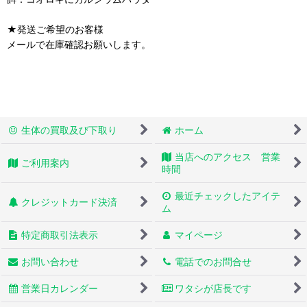
★発送ご希望のお客様
メールで在庫確認お願いします。
生体の買取及び下取り
ホーム
当店へのアクセス 営業
ご利用案内
時間
最近チェックしたアイテ
クレジットカード決済
ム
特定商取引法表示
マイページ
お問い合わせ
電話でのお問合せ
営業日カレンダー
ワタシが店長です