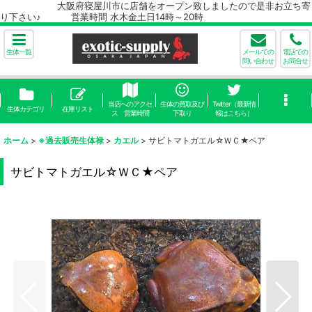
大阪府寝屋川市に店舗をオープン致しましたので是非お立ち寄
り下さい♪ 営業時間 水木金土日14時～20時
生体一覧
メールでの
電話での
問い合わせ
お問合せ
当店へのアクセ
生体の買取及び
Twitter（最新情
生体カテゴリ
在庫リスト
ス 営業時間
下取り
報はこちら）
ホーム
>
※過去販売生体禄
>
カエル
>
サビトマトガエル☆ＷＣ★ペア
サビトマトガエル☆ＷＣ★ペア