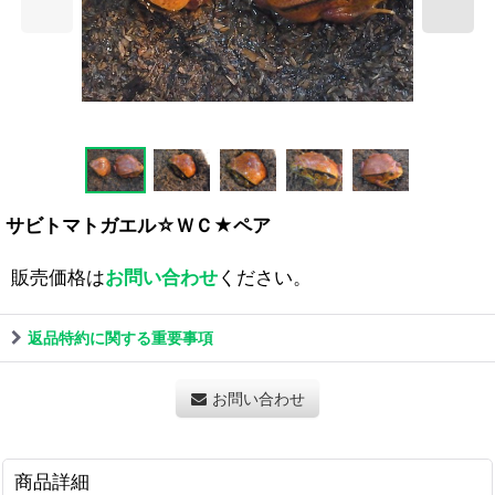
サビトマトガエル☆ＷＣ★ペア
販売価格は
お問い合わせ
ください。
返品特約に関する重要事項
お問い合わせ
商品詳細