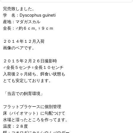
完売致しました。
学 名：Dyscophus guineti
産地：マダガスカル
全長：♂約６ｃｍ, ♀９ｃｍ
２０１４年１２月入荷
画像のペアです。
２０１５年２月２６日撮影時
♂全長５センチ♀全長１０センチ
入荷後２ヶ月経ち、餌食い状態も
とても安定しております。
「当店での飼育環境」
フラットプラケースに個別管理
床（バイオマット）に勾配つけて
水場と湿ったところを作ってます。
温度：２８度
餌：コオロギにカルシウムパウダー