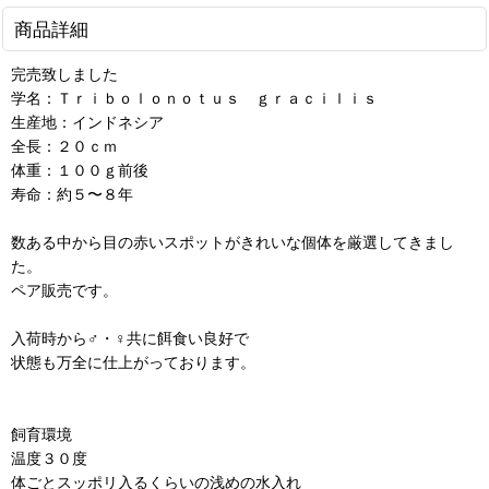
商品詳細
完売致しました
学名：Ｔｒｉｂｏｌｏｎｏｔｕｓ ｇｒａｃｉｌｉｓ
生産地：インドネシア
全長：２０ｃｍ
体重：１００ｇ前後
寿命：約５〜８年
数ある中から目の赤いスポットがきれいな個体を厳選してきまし
た。
ペア販売です。
入荷時から♂・♀共に餌食い良好で
状態も万全に仕上がっております。
飼育環境
温度３０度
体ごとスッポリ入るくらいの浅めの水入れ