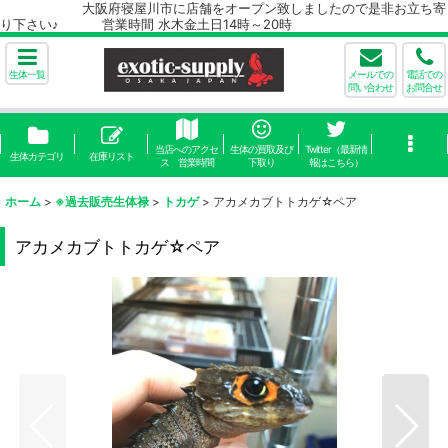
大阪府寝屋川市に店舗をオープン致しましたので是非お立ち寄
り下さい♪ 営業時間 水木金土日14時～20時
生体一覧
メールでの
電話での
問い合わせ
お問合せ
当店へのアクセ
生体の買取及び
Twitter（最新情
生体カテゴリ
在庫リスト
ス 営業時間
下取り
報はこちら）
ホーム
>
※過去販売生体禄
>
トカゲ
>
アカメカブトトカゲ☆ペア
アカメカブトトカゲ☆ペア