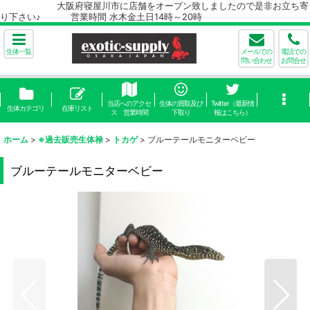
大阪府寝屋川市に店舗をオープン致しましたので是非お立ち寄
り下さい♪ 営業時間 水木金土日14時～20時
生体一覧
メールでの
電話での
問い合わせ
お問合せ
当店へのアクセ
生体の買取及び
Twitter（最新情
生体カテゴリ
在庫リスト
ス 営業時間
下取り
報はこちら）
ホーム
>
※過去販売生体禄
>
トカゲ
>
ブルーテールモニターベビー
ブルーテールモニターベビー