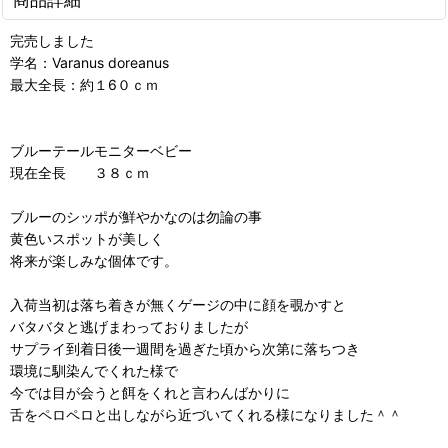
完売しました
学名：Varanus doreanus
最大全長：約１6０ｃｍ
ブルーテールモニターベビー
現在全長 ３８ｃｍ
ブルーのシッポが鮮やかなのは勿論の事
黄色いスポットが美しく
将来が楽しみな個体です。
入荷当初は落ち着きが無くゲージの中に顔を覗かすと
バタバタと逃げまわっておりましたが
サプライ到着日後一週間を過ぎた頃から次第に落ちつき
環境に馴染んでくれた様で
今では目が会うと餌をくれと言わんばかりに
舌をペロペロと出しながら近づいてくれる様になりました＾＾