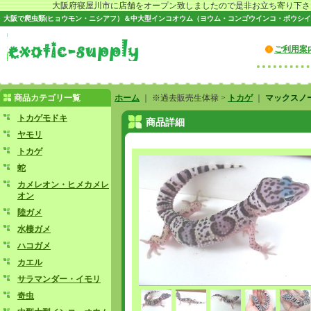
大阪府寝屋川市に店舗をオープン致しましたので是非お立ち寄り下さい♪
大阪で爬虫類(ヒョウモン・ニシアフ）＆中大型インコオウム（ヨウム・コンゴウインコ・ボウシイ
ご利用案
商品カテゴリ一覧
ホーム
｜ ※過去販売生体禄 >
トカゲ
｜
マックスノー
トカゲモドキ
商品詳細
ヤモリ
トカゲ
蛇
カメレオン・ヒメカメレ
オン
陸ガメ
水棲ガメ
ハコガメ
カエル
サラマンダー・イモリ
奇虫