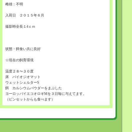
雌雄：不明
入荷日 ２０１５年６月
撮影時全長１4ｃｍ
状態・餌食い共に良好
☆現在の飼育環境
温度２８〜３０度
床 バイオジオマット
ウェットシェルターS
餌 カルシウムパウダーをまぶした
ヨーロッパイエコオロギMを３日毎に与えてます。
（ピンセットからも食べます）