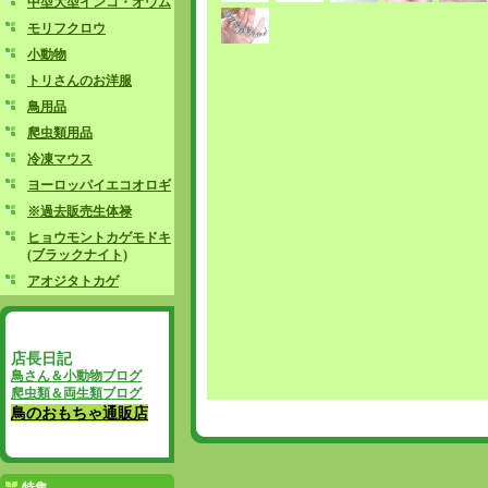
中型大型インコ・オウム
モリフクロウ
小動物
トリさんのお洋服
鳥用品
爬虫類用品
冷凍マウス
ヨーロッパイエコオロギ
※過去販売生体禄
ヒョウモントカゲモドキ
(ブラックナイト)
アオジタトカゲ
店長日記
鳥さん＆小動物ブログ
爬虫類＆両生類ブログ
鳥のおもちゃ通販店