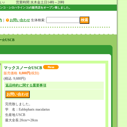
 営業時間 水木金土日14時～20時
ンコ・シロハラインコ)の販売店をオープン致しました。
内
｜
お問い合わせ
生体検索
:
☆USCB
マックスノー☆USCB
販売価格
:
8,800円
(税別)
(税込
:
9,680円
)
返品特約に関する重要事項
完売致しました。
学 名：Eublepharis macularius
生産地:USCB
最大全長:20cm〜28cm