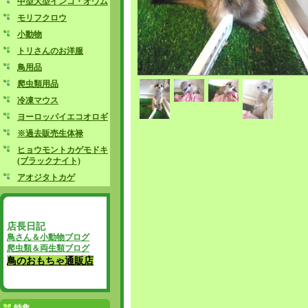
中型大型インコ・オウム
モリフクロウ
小動物
トリさんのお洋服
鳥用品
爬虫類用品
冷凍マウス
ヨーロッパイエコオロギ
※過去販売生体禄
ヒョウモントカゲモドキ
(ブラックナイト)
アオジタトカゲ
店長日記
鳥さん＆小動物ブログ
爬虫類＆両生類ブログ
鳥のおもちゃ通販店