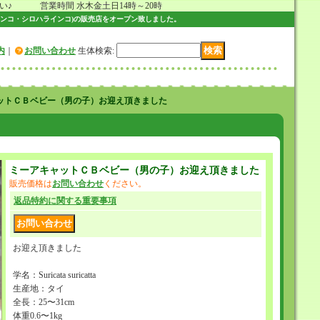
 営業時間 水木金土日14時～20時
ンコ・シロハラインコ)の販売店をオープン致しました。
内
｜
お問い合わせ
生体検索
:
ットＣＢベビー（男の子）お迎え頂きました
ミーアキャットＣＢベビー（男の子）お迎え頂きました
販売価格は
お問い合わせ
ください。
返品特約に関する重要事項
お迎え頂きました
学名：Suricata suricatta
生産地：タイ
全長：25〜31cm
体重0.6〜1kg