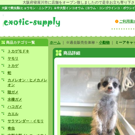
大阪府寝屋川市に店舗をオープン致しましたので是非お立ち寄り下さい♪
大阪で爬虫類(ヒョウモン・ニシアフ）＆中大型インコオウム（ヨウム・コンゴウインコ・ボウシイ
ご利用案
商品カテゴリ一覧
ホーム
｜ ※過去販売生体禄 >
小動物
｜
ミーアキャ
トカゲモドキ
商品詳細
ヤモリ
トカゲ
蛇
カメレオン・ヒメカメレ
オン
陸ガメ
水棲ガメ
ハコガメ
カエル
サラマンダー・イモリ
奇虫